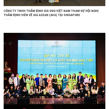
CÔNG TY TNHH THẨM ĐỊNH GIÁ VNG VIỆT NAM THAM DỰ HỘI NGHỊ
THẨM ĐỊNH VIÊN VỀ GIÁ ASEAN (AVA) TẠI SINGAPORE