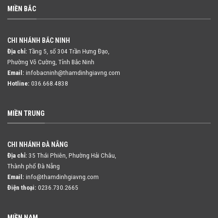
MIỀN BẮC
CHI NHÁNH BẮC NINH
Địa chỉ:
Tầng 5, số 304 Trần Hưng Đạo,
Phường Võ Cường, Tỉnh Bắc Ninh
Email:
infobacninh@thamdinhgiavng.com
Hotline:
036.668.4838
MIỀN TRUNG
CHI NHÁNH ĐÀ NẴNG
Địa chỉ:
35 Thái Phiên, Phường Hải Châu,
Thành phố Đà Nẵng
Email:
info@thamdinhgiavng.com
Điện thoại:
0236.730.2665
MIỀN NAM