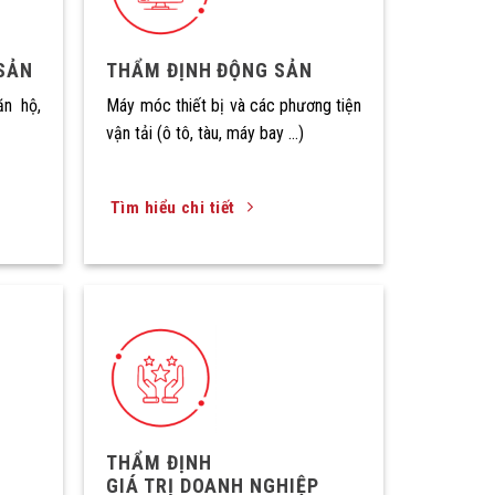
SẢN
THẨM ĐỊNH ĐỘNG SẢN
ăn hộ,
Máy móc thiết bị và các phương tiện
vận tải (ô tô, tàu, máy bay …)
Tìm hiểu chi tiết
THẨM ĐỊNH
GIÁ TRỊ DOANH NGHIỆP