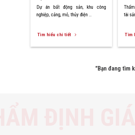
Dự án bất động sản, khu công
Thẩm 
nghiệp, cảng, mỏ, thủy điện …
tài sả
Tìm hiểu chi tiết
Tìm h
“Bạn đang tìm k
THẨM ĐỊN