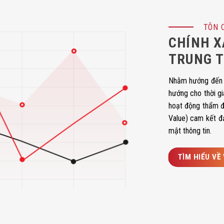
TÔN 
CHÍNH X
TRUNG T
Nhằm hướng đến x
hướng cho thời gi
hoạt động thẩm 
Value) cam kết đ
mật thông tin.
TÌM HIỂU VỀ