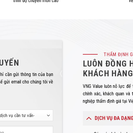
trình độ chuyên môn cao
về
THẨM ĐỊNH G
TUYẾN
LUÔN ĐỒNG H
KHÁCH HÀNG
hỉ cần gửi thông tin của bạn
hể gửi email cho chúng tôi về
VNG Value luôn nỗ lực để 
chính xác, khách quan và 
nghiệp thẩm định giá tại V
DỊCH VỤ ĐA DẠN