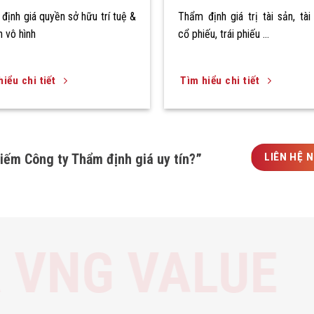
định giá quyền sở hữu trí tuệ &
Thẩm định giá trị tài sản, tài 
n vô hình
cổ phiếu, trái phiếu …
iểu chi tiết
Tìm hiểu chi tiết
LIÊN HỆ 
iếm Công ty Thẩm định giá uy tín?”
H GIÁ VNG V