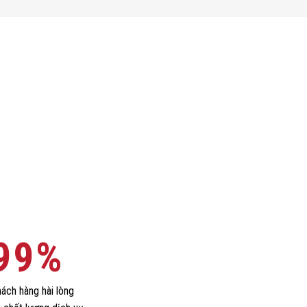
100
%
ách hàng hài lòng