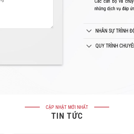
Các cán bộ và chuy
những dịch vụ đáp ứ
NHÂN SỰ TRÌNH Đ
QUY TRÌNH CHUYÊ
CẬP NHẬT MỚI NHẤT
TIN TỨC