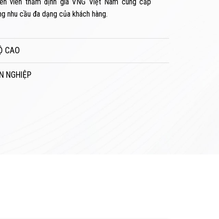
ên viên thẩm định giá VNG Việt Nam cung cấp
ng nhu cầu đa dạng của khách hàng.
Ộ CAO
N NGHIỆP