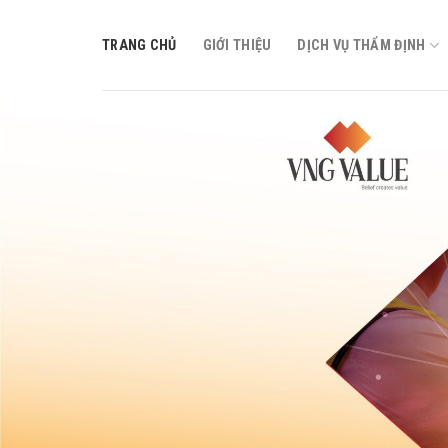
Skip
to
TRANG CHỦ
GIỚI THIỆU
DỊCH VỤ THẨM ĐỊNH
content