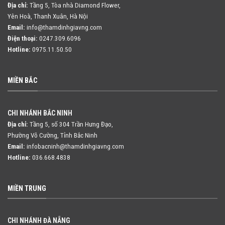
Địa chỉ:
Tầng 5, Tòa nhà Diamond Flower,
Yên Hoà, Thanh Xuân, Hà Nội
Email:
info@thamdinhgiavng.com
Điện thoại:
0247.309.6096
Hotline:
0975.11.50.50
MIỀN BẮC
CHI NHÁNH BẮC NINH
Địa chỉ:
Tầng 5, số 304 Trần Hưng Đạo,
Phường Võ Cường, Tỉnh Bắc Ninh
Email:
infobacninh@thamdinhgiavng.com
Hotline:
036.668.4838
MIỀN TRUNG
CHI NHÁNH ĐÀ NẴNG