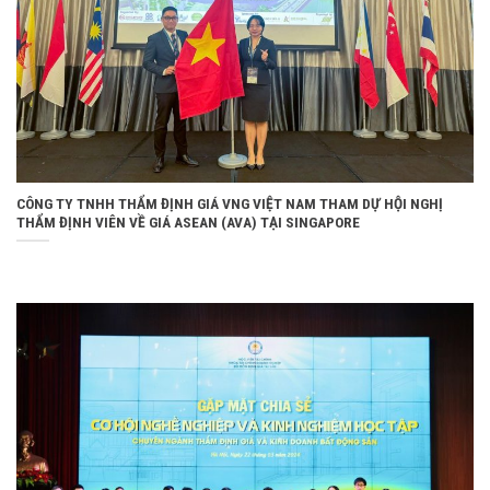
CÔNG TY TNHH THẨM ĐỊNH GIÁ VNG VIỆT NAM THAM DỰ HỘI NGHỊ
THẨM ĐỊNH VIÊN VỀ GIÁ ASEAN (AVA) TẠI SINGAPORE