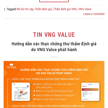
|
Tagged
Đối tác tin cậy
,
Thẩm định giá
,
Thẩm định giá VNG
,
VNG Value
Leave a comment
TIN VNG VALUE
Hướng dẫn xác thực chứng thư thẩm định giá
do VNG Value phát hành