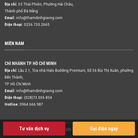
Địa chỉ:
35 Thái Phiên, Phường Hải Châu,
Thành phố Đà Nẵng
Email:
info@thamdinhgiavng.com
Điện thoại:
0236.730.2665
MIỀN NAM
CHI NHÁNH TP. HỒ CHÍ MINH
Địa chỉ:
Lầu 2.1, Tòa nhà Halo Building Premium, Số 36 Bùi Thị Xuân,
phường
Bến Thành,
TP. Hồ Chí Minh
Email:
info@thamdinhgiavng.com
Điện thoại:
(028)73.036.854
Hotline:
0964.666.987
Tư vấn dịch vụ
Gọi điện ngay
Copyright 2026 ©
Công ty TNHH Thẩm định giá VNG Việt Nam