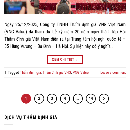
Ngày 25/12/2025, Công ty TNHH Thẩm định giá VNG Việt Nam
(VNG Value) đã tham dự Lễ kỷ niệm 20 năm ngày thành lập Hội
Thẩm định giá Việt Nam diễn ra tại Trung tâm hội nghị quốc tế –
35 Hùng Vương – Ba Đình – Hà Nội. Sự kiện này có ý nghĩa…
XEM CHI TIẾT
→
|
Tagged
Thẩm định giá
,
Thẩm định giá VNG
,
VNG Value
Leave a comment
1
2
3
4
…
44
DỊCH VỤ THẨM ĐỊNH GIÁ