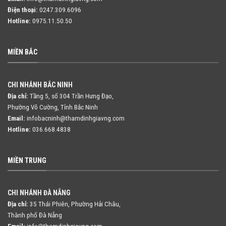
Điện thoại:
0247.309.6096
Hotline:
0975.11.50.50
MIỀN BẮC
CHI NHÁNH BẮC NINH
Địa chỉ:
Tầng 5, số 304 Trần Hưng Đạo,
Phường Võ Cường, Tỉnh Bắc Ninh
Email:
infobacninh@thamdinhgiavng.com
Hotline:
036.668.4838
MIỀN TRUNG
CHI NHÁNH ĐÀ NẴNG
Địa chỉ:
35 Thái Phiên, Phường Hải Châu,
Thành phố Đà Nẵng