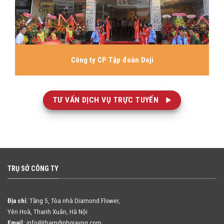
Công ty CP Tập đoàn Doji
TƯ VẤN DỊCH VỤ TRỰC TUYẾN
TRỤ SỞ CÔNG TY
Địa chỉ:
Tầng 5, Tòa nhà Diamond Flower,
Yên Hoà, Thanh Xuân, Hà Nội
Email:
info@thamdinhgiavng.com