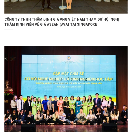
CÔNG TY TNHH THẨM ĐỊNH GIÁ VNG VIỆT NAM THAM DỰ HỘI NGHỊ
THẨM ĐỊNH VIÊN VỀ GIÁ ASEAN (AVA) TẠI SINGAPORE