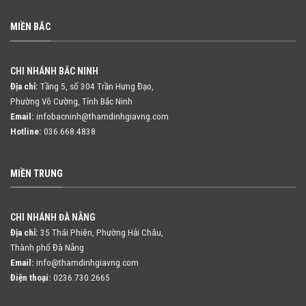
MIỀN BẮC
CHI NHÁNH BẮC NINH
Địa chỉ:
Tầng 5, số 304 Trần Hưng Đạo,
Phường Võ Cường, Tỉnh Bắc Ninh
Email:
infobacninh@thamdinhgiavng.com
Hotline:
036.668.4838
MIỀN TRUNG
CHI NHÁNH ĐÀ NẴNG
Địa chỉ:
35 Thái Phiên, Phường Hải Châu,
Thành phố Đà Nẵng
Email:
info@thamdinhgiavng.com
Điện thoại:
0236.730.2665