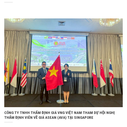
CÔNG TY TNHH THẨM ĐỊNH GIÁ VNG VIỆT NAM THAM DỰ HỘI NGHỊ
THẨM ĐỊNH VIÊN VỀ GIÁ ASEAN (AVA) TẠI SINGAPORE