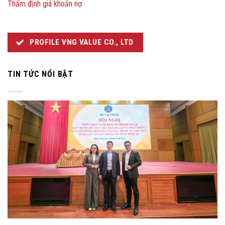
Thẩm định giá khoản nợ
PROFILE VNG VALUE CO., LTD
TIN TỨC NỔI BẬT