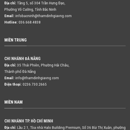
Địa chỉ:
Tầng 5, số 304 Trần Hưng Đạo,
Phường Võ Cường, Tỉnh Bắc Ninh
Email:
infobacninh@thamdinhgiavng.com
Hotline:
036.668.4838
MIỀN TRUNG
CHI NHÁNH ĐÀ NẴNG
Địa chỉ:
35 Thái Phiên, Phường Hải Châu,
Thành phố Đà Nẵng
Email:
info@thamdinhgiavng.com
Điện thoại:
0236.730.2665
MIỀN NAM
CHI NHÁNH TP. HỒ CHÍ MINH
Địa chỉ:
Lầu 2.1, Tòa nhà Halo Building Premium, Số 36 Bùi Thị Xuân,
phường