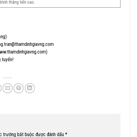
trình thăng tiến cao.
ng)
g.tran@thamdinhgiavng.com
www.thamdinhgiavng.com)
 tuyển!
c trường bắt buộc được đánh dấu
*