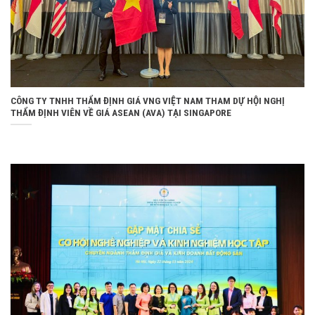
CÔNG TY TNHH THẨM ĐỊNH GIÁ VNG VIỆT NAM THAM DỰ HỘI NGHỊ
THẨM ĐỊNH VIÊN VỀ GIÁ ASEAN (AVA) TẠI SINGAPORE