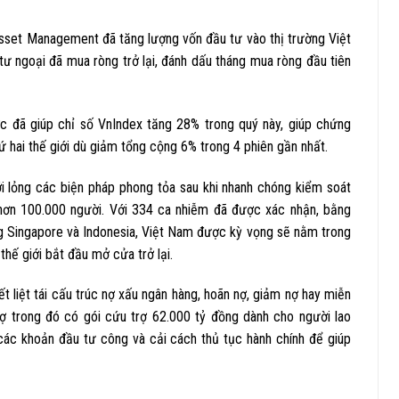
sset Management đã tăng lượng vốn đầu tư vào thị trường Việt
tư ngoại đã mua ròng trở lại, đánh dấu tháng mua ròng đầu tiên
c đã giúp chỉ số VnIndex tăng 28% trong quý này, giúp chứng
 hai thế giới dù giảm tổng cộng 6% trong 4 phiên gần nhất.
i lỏng các biện pháp phong tỏa sau khi nhanh chóng kiểm soát
y hơn 100.000 người. Với 334 ca nhiễm đã được xác nhận, bằng
g Singapore và Indonesia, Việt Nam được kỳ vọng sẽ nằm trong
hế giới bắt đầu mở cửa trở lại.
 liệt tái cấu trúc nợ xấu ngân hàng, hoãn nợ, giảm nợ hay miễn
rợ trong đó có gói cứu trợ 62.000 tỷ đồng dành cho người lao
các khoản đầu tư công và cải cách thủ tục hành chính để giúp