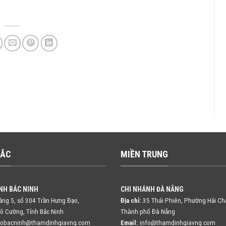
BẮC
MIỀN TRUNG
NH BẮC NINH
CHI NHÁNH ĐÀ NẴNG
ng 5, số 304 Trần Hưng Đạo,
Địa chỉ:
35 Thái Phiên, Phường Hải Ch
õ Cường, Tỉnh Bắc Ninh
Thành phố Đà Nẵng
fobacninh@thamdinhgiavng.com
Email:
info@thamdinhgiavng.com