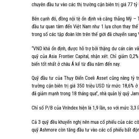
chuyên đầu tư vào các thị trường cận biên trị giá 77 tỷ
Bên cạnh đó, đồng nội tệ ổn định và căng thẳng Mỹ – Tr
đầu tư quan tâm đến Việt Nam như 1 lựa chọn thay thế 
trong số các tập đoàn lớn trên thế giới đã chuyển sang
“VND khá ổn định, được hỗ trợ bởi thặng dư cán cân vãng
quỹ của Asia Frontier Capital, nhận xét. Chỉ giảm 0
biến tốt nhất ở châu Á kể từ đầu năm đến nay.
Quỹ đầu tư của Thụy Điển Coeli Asset cũng nâng tỷ t
trường cận biên trị giá 350 triệu USD từ mức 18,6% ở
đã giảm mạnh trong 18 tháng qua”, nhà quản lý quỹ Jam
Chỉ số P/B của VnIndex hiện là 1,9 lần, so với mức 3,3 
Cả 3 quỹ đều khuyến nghị nên mua cổ phiếu của các công
quỹ Ashmore còn tăng đầu tư vào các cổ phiếu bất động