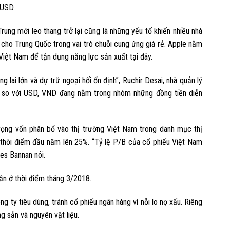
 USD.
ung mới leo thang trở lại cũng là những yếu tố khiến nhiều nhà
cho Trung Quốc trong vai trò chuỗi cung ứng giá rẻ. Apple nằm
 Việt Nam để tận dụng năng lực sản xuất tại đây.
 lai lớn và dự trữ ngoại hối ổn định”, Ruchir Desai, nhà quản lý
,2% so với USD, VND đang nằm trong nhóm những đồng tiền diễn
rọng vốn phân bổ vào thị trường Việt Nam trong danh mục thị
 thời điểm đầu năm lên 25%. “Tỷ lệ P/B của cổ phiếu Việt Nam
es Bannan nói.
lần ở thời điểm tháng 3/2018.
 ty tiêu dùng, tránh cổ phiếu ngân hàng vì nỗi lo nợ xấu. Riêng
 sản và nguyên vật liệu.