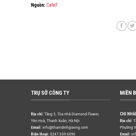
Nguồn:
CafeF
TRỤ SỞ CÔNG TY
MIỀN 
CHI NHÁ
Địa chỉ:
Tầng 5, Tòa nhà Diamond Flower,
Yên Hoà, Thanh Xuân, Hà Nội
Địa chỉ:
Tầ
Email:
info@thamdinhgiavng.com
Phường V
Điện thoại:
0247.309.6096
Email:
in