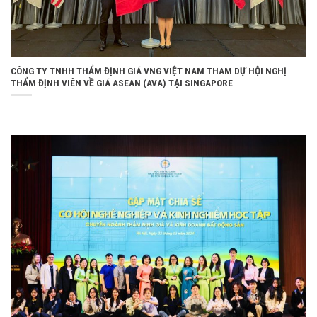
CÔNG TY TNHH THẨM ĐỊNH GIÁ VNG VIỆT NAM THAM DỰ HỘI NGHỊ
THẨM ĐỊNH VIÊN VỀ GIÁ ASEAN (AVA) TẠI SINGAPORE