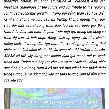
proactive reform, valuation education in Southeast Asia can
meet the challenges of the future and contribute to the region’s
continued economic growth
– Trong bối cảnh toàn cầu hóa diễn
ra nhanh chóng và nhu cầu thị trường không ngừng thay đổi,
việc đổi mới các chương trình đào tạo tại các quốc gia Đông
Nam Á là điều cần thiết để phát triển một lực lượng lao động có
trình độ cao và linh hoạt. Bằng cách áp dụng các tiêu chuẩn
thống nhất, tích hợp đào tạo thực tiễn và công nghệ, đồng thời
nhấn mạnh khả năng chuẩn bị sẵn sàng cho thị trường toàn cầu,
ASEAN có thể xây dựng một ngành định giá mạnh mẽ và cạnh
tranh hơn. Thông qua hợp tác khu vực và cải cách chủ động, giáo
dục định giá ở Đông Nam Á có thể đối mặt với những thách thức
trong tương lai và đóng góp vào sự tăng trưởng kinh tế bền vững
của khu vực”