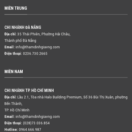
MIỀN TRUNG
CHI NHÁNH ĐÀ NẴNG
Địa chỉ:
35 Thái Phiên, Phường Hải Châu,
Thành phố Đà Nẵng
Email:
info@thamdinhgiavng.com
Điện thoại:
0236.730.2665
MIỀN NAM
CHI NHÁNH TP. HỒ CHÍ MINH
Địa chỉ:
Lầu 2.1, Tòa nhà Halo Building Premium, Số 36 Bùi Thị Xuân,
phường
Bến Thành,
TP. Hồ Chí Minh
Email:
info@thamdinhgiavng.com
Điện thoại:
(028)73.036.854
Hotline:
0964.666.987