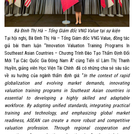
Bà Đinh Thị Hà – Tổng Giám đốc VNG Value tại sự kiện
Tại hội nghị, Bà Đinh Thị Hà – Tổng Giám đốc VNG Value, đồng tác
giả bài tham luận “Innovation Valuation Training Programs In
Southeast Asian Countries – Chương Trình Đào Tạo Thẩm Định Đổi
Mới Tại Các Quốc Gia Đông Nam Á” cùng Tiến sĩ Lâm Thị Thanh
Huyền, giảng viên Học Viện Tài Chính đã có những chia sẻ sâu sắc
về xu hướng của ngành thẩm định giá: “
In the context of rapid
globalization and evolving market demands, innovating
valuation training programs in Southeast Asian countries is
essential to developing a highly skilled and adaptable
workforce. By adopting unified standards, integrating practical
training and technology, and emphasizing global market
readiness, ASEAN can create a more robust and competitive
valuation profession. Through regional cooperation and