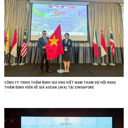
CÔNG TY TNHH THẨM ĐỊNH GIÁ VNG VIỆT NAM THAM DỰ HỘI NGHỊ
THẨM ĐỊNH VIÊN VỀ GIÁ ASEAN (AVA) TẠI SINGAPORE