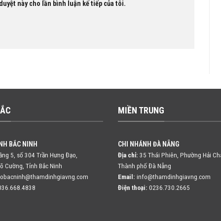
duyệt này cho lần bình luận kế tiếp của tôi.
BẮC
MIỀN TRUNG
NH BẮC NINH
CHI NHÁNH ĐÀ NẴNG
ng 5, số 304 Trần Hưng Đạo,
Địa chỉ:
35 Thái Phiên, Phường Hải Ch
õ Cường, Tỉnh Bắc Ninh
Thành phố Đà Nẵng
fobacninh@thamdinhgiavng.com
Email:
info@thamdinhgiavng.com
36.668.4838
Điện thoại:
0236.730.2665