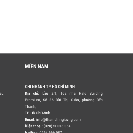
MIỀN NAM
CHI NHÁNH TP. HỒ CHÍ MINH
âu,
Địa chỉ:
Lầu 2.1, Tòa nhà Halo Building
Premium, Số 36 Bùi Thị Xuân,
phường Bến
Thành,
TP. Hồ Chí Minh
Email:
info@thamdinhgiavng.com
Điện thoại:
(028)73.036.854
Hotline:
0964.666.987