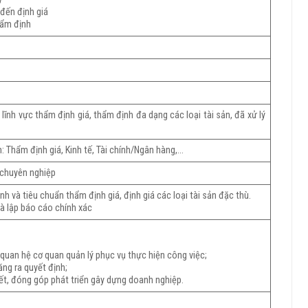
 đến định giá
hẩm định
lĩnh vực thẩm định giá, thẩm định đa dạng các loại tài sản, đã xử lý
: Thẩm định giá, Kinh tế, Tài chính/Ngân hàng,…
 chuyên nghiệp
h và tiêu chuẩn thẩm định giá, định giá các loại tài sản đặc thù.
 và lập báo cáo chính xác
i quan hệ cơ quan quản lý phục vụ thực hiện công việc;
ăng ra quyết định;
yết, đóng góp phát triển gây dựng doanh nghiệp.