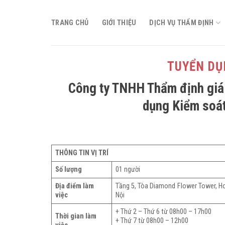
Skip
to
TRANG CHỦ
GIỚI THIỆU
DỊCH VỤ THẨM ĐỊNH
content
TUYỂN DỤ
Công ty TNHH Thẩm định giá
dụng Kiểm soát
THÔNG TIN VỊ TRÍ
Số lượng
01 người
Địa điểm làm
Tầng 5, Tòa Diamond Flower Tower, H
việc
Nội
+ Thứ 2 – Thứ 6 từ 08h00 – 17h00
Thời gian làm
+ Thứ 7 từ 08h00 – 12h00