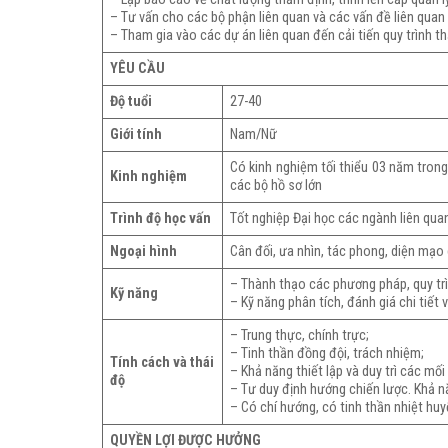
– Tư vấn cho các bộ phận liên quan và các vấn đề liên quan
– Tham gia vào các dự án liên quan đến cải tiến quy trình t
YÊU CẦU
Độ tuổi
27-40
Giới tính
Nam/Nữ
Có kinh nghiệm tối thiểu 03 năm trong 
Kinh nghiệm
các bộ hồ sơ lớn
Trình độ học vấn
Tốt nghiệp Đại học các ngành liên quan
Ngoại hình
Cân đối, ưa nhìn, tác phong, diện mạo
– Thành thạo các phương pháp, quy trìn
Kỹ năng
– Kỹ năng phân tích, đánh giá chi tiết
– Trung thực, chính trực;
– Tinh thần đồng đội, trách nhiệm;
Tính cách và thái
– Khả năng thiết lập và duy trì các mố
độ
– Tư duy định hướng chiến lược. Khả n
– Có chí hướng, có tinh thần nhiệt hu
QUYỀN LỢI ĐƯỢC HƯỞNG