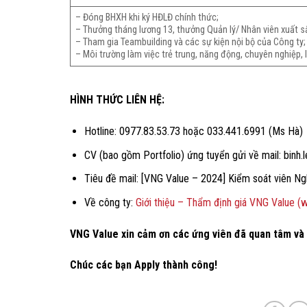
– Đóng BHXH khi ký HĐLĐ chính thức;
– Thưởng tháng lương 13, thưởng Quản lý/ Nhân viên xuất s
– Tham gia Teambuilding và các sự kiện nội bộ của Công ty;
– Môi trường làm việc trẻ trung, năng động, chuyên nghiệp, l
HÌNH THỨC LIÊN HỆ:
Hotline: 0977.83.53.73 hoặc 033.441.6991 (Ms Hà)
CV (bao gồm Portfolio) ứng tuyển gửi về mail: bi
Tiêu đề mail: [VNG Value – 2024] Kiểm soát viên N
Về công ty:
Giới thiệu – Thẩm định giá VNG Value 
VNG Value xin cảm ơn các ứng viên đã quan tâm và
Chúc các bạn Apply thành công!