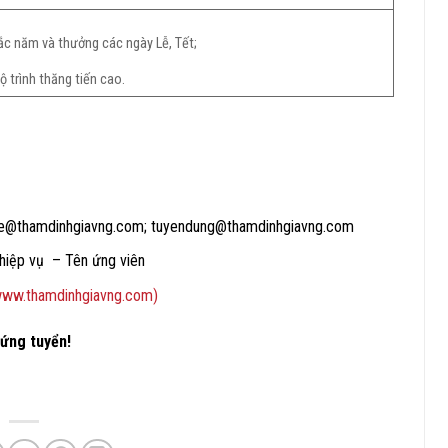
ắc năm và thưởng các ngày Lễ, Tết;
ộ trình thăng tiến cao.
nh.le@thamdinhgiavng.com; tuyendung@thamdinhgiavng.com
ghiệp vụ – Tên ứng viên
(www.thamdinhgiavng.com)
 ứng tuyển!