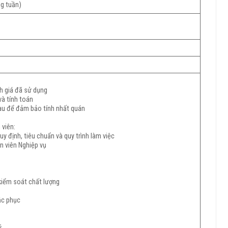
ng tuần)
h giá đã sử dụng
và tính toán
hau để đảm bảo tính nhất quán
 viên:
y định, tiêu chuẩn và quy trình làm việc
n viên Nghiệp vụ
 kiểm soát chất lượng
h
ắc phục
ý