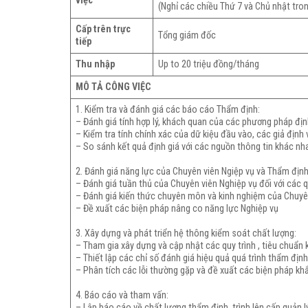
việc
(Nghỉ các chiều Thứ 7 và Chủ nhật tro
Cấp trên trực
Tổng giám đốc
tiếp
Thu nhập
Up to 20 triệu đồng/tháng
MÔ TẢ CÔNG VIỆC
1. Kiểm tra và đánh giá các báo cáo Thẩm định:
– Đánh giá tính hợp lý, khách quan của các phương pháp địn
– Kiểm tra tính chính xác của dữ kiệu đầu vào, các giả định 
– So sánh kết quả định giá với các nguồn thông tin khác n
2. Đánh giá năng lực của Chuyên viên Ngiệp vụ và Thẩm định
– Đánh giá tuần thủ của Chuyên viên Nghiệp vụ đối với các qu
– Đánh giá kiến thức chuyên môn và kinh nghiệm của Chuyê
– Đề xuất các biện pháp nâng co năng lực Nghiệp vụ
3. Xây dựng và phát triển hệ thông kiểm soát chất lượng:
– Tham gia xây dựng và cập nhật các quy trình , tiêu chuẩn
– Thiết lập các chỉ số đánh giá hiệu quả quá trình thẩm địn
– Phân tích các lỗi thường gặp và đề xuất các biện pháp kh
4. Báo cáo và tham vấn:
– Lập báo cáo về chất lượng thẩm định, trình lên cấp quản l