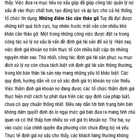
thấy. Việc đưa ra mục tiêu nợ xấu gộp đã giúp công tác quản lý nợ
xấu đi vào thực chất hơn, tạo động lực và áp lực cho cả hệ thống
tổ chức tín dụng.
Những điểm tắc cần tháo gỡ
Tuy đã đạt được
những kết quả tích cực, tuy nhiên trước mắt vẫn còn nhiều khó
khăn cần tháo gỡ. Một trong những công việc được đặt ra trong
công tác xử lý nợ xấu là vấn đề định giá tài sản để xử lý. Hiện nay,
việc định giá khoản nợ trên thực tế còn nhiều bất cập do những
nguyên nhân sau: Thứ nhất, công tác định giá tài sản phục vụ mục
đích xử lý nợ còn chưa tách biệt với định giá tài sản thông thường,
trong khi bản thân tài sản này mang những yếu tố khác biệt. Các
quy định, hướng dẫn về cơ sở xác định giá trị khoản nợ còn thiếu.
Việc thẩm định giá khoản nợ đang được các tổ chức thẩm định giá
thực hiện một cách tự phát dựa trên các quy định của pháp luật,
chưa có quy chuẩn thống nhất. Điều này dẫn tới tình trạng bên bán
không dám quyết định do lo ngại mức giá bán đưa ra mang tính chủ
quan và có thể thấp hơn nhiều so với giá trị khoản nợ. Thứ hai, sự
vào cuộc của chính quyền địa phương còn chưa đồng bộ và yếu.
Thực tế định giá nợ xấu cho thấy, các khách hàng thường không