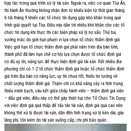
hợp tác trong quá trình xử lý tài sản. Ngoài ra, việc cơ quan Tòa Án,
thi hành Án thường không nhận đơn từ khiếu kiện từ thời gian tháng
6 tới tháng 9 khiến các tổ chức tín dụng gặp khó khăn trong quá
trình giải quyết tại Tòa. Điều này dẫn tới nhiều khó khăn cho các tổ
chức tín dụng khi thực thi các biện pháp xử lý nợ xấu. Thứ ba,
vướng mắc do giới hạn phạm vi lựa chọn tổ chức thẩm định giá.
Việc giới hạn tổ chức thẩm định giá phải nằm trên địa bàn tỉnh,
thành phố đã làm hạn chế cơ hội lựa chọn được tổ chức định giá
có đủ uy tín, năng lực để thực hiện định giá tài sản. Rất nhiều địa
phương chỉ có 1-2 tổ chức thẩm định giá hoặc tổ chức thẩm định
giá trên địa bàn có năng lực, uy tín chưa tốt, thiếu tin tưởng về
chất lượng thẩm định giá. Thậm chí có khả năng xảy ra tình trạng
thiếu minh bạch, câu kết giữa chấp hành viên – thẩm định giá viên
– đấu giá viên; điều này có thể gây thiệt hại cho Tổ Chức Tín Dụng
với việc định giá quá thấp để tẩu tán tài sản, định giá quá cao nên
không thể xử lý được tài sản, dẫn đến tình trạng xử lý kéo dài, gây
lãng phí, tốn kém do tài sản xuống cấp, chi phí bảo quản…