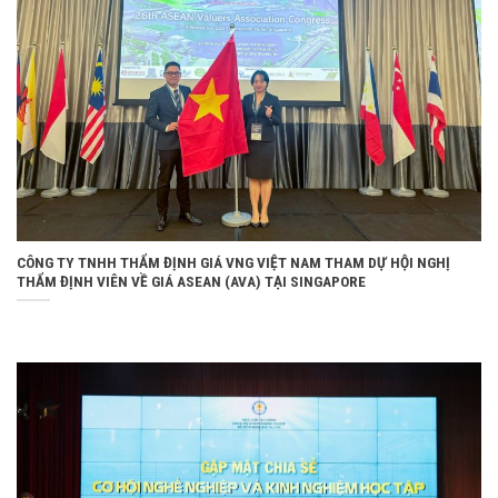
CÔNG TY TNHH THẨM ĐỊNH GIÁ VNG VIỆT NAM THAM DỰ HỘI NGHỊ
THẨM ĐỊNH VIÊN VỀ GIÁ ASEAN (AVA) TẠI SINGAPORE