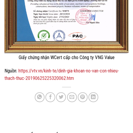
Giấy chứng nhận WCert cấp cho Công ty VNG Value
Nguồn:
https://vtv.vn/kinh-te/dinh-gia-khoan-no-van-con-nhieu-
thach-thuc-20190625225320062.htm