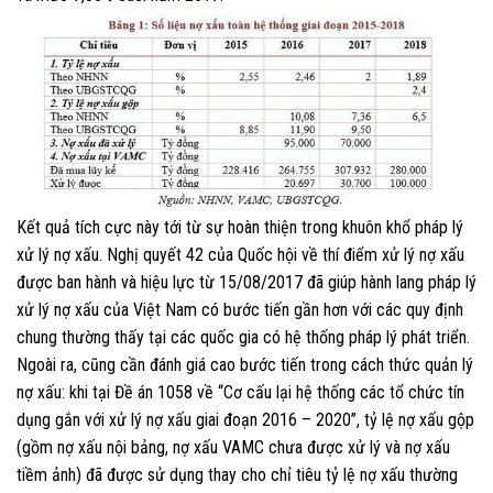
Kết quả tích cực này tới từ sự hoàn thiện trong khuôn khổ pháp lý
xử lý nợ xấu. Nghị quyết 42 của Quốc hội về thí điểm xử lý nợ xấu
được ban hành và hiệu lực từ 15/08/2017 đã giúp hành lang pháp lý
xử lý nợ xấu của Việt Nam có bước tiến gần hơn với các quy định
chung thường thấy tại các quốc gia có hệ thống pháp lý phát triển.
Ngoài ra, cũng cần đánh giá cao bước tiến trong cách thức quản lý
nợ xấu: khi tại Đề án 1058 về “Cơ cấu lại hệ thống các tổ chức tín
dụng gắn với xử lý nợ xấu giai đoạn 2016 – 2020”, tỷ lệ nợ xấu gộp
(gồm nợ xấu nội bảng, nợ xấu VAMC chưa được xử lý và nợ xấu
tiềm ảnh) đã được sử dụng thay cho chỉ tiêu tỷ lệ nợ xấu thường