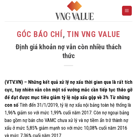
Skip
to
content
GÓC BÁO CHÍ
,
TIN VNG VALUE
Định giá khoản nợ vẫn còn nhiều thách
thức
(VTV.VN) – Những kết quả xử lý nợ xấu thời gian qua là rất tích
cực, tuy nhiên vẫn còn một số vướng mắc cần tiếp tục tháo gỡ
để đạt được mục tiêu giảm tỷ lệ nộp xấu gộp về 3%
Từ những
con số
Tính đến 31/1/2019, tỷ lệ nợ xấu nội bảng toàn hệ thống là
1,96% giảm so với mức 1,99% cuối năm 2017. Còn nợ ngoại bảng
bao gồm nợ bán cho VAMC chưa xử lý và nợ tiềm ẩn trở thành nợ
xấu ở mức 5,85% giảm mạnh so với mức 10,08% cuối năm 2016
và mức 7,36% cuối năm 2017.