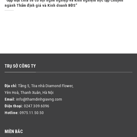
“Gặp mặt chia sẻ cơ hội nghề nghiệp và kinh nghiệm học tập Chuyên
ngành Thẩm định giá và Kinh doanh BĐS”
TRỤ SỞ CÔNG TY
Địa chỉ:
Tầng 5, Tòa nhà Diamond Flower,
Yên Hoà, Thanh Xuân, Hà Nội
Email:
info@thamdinhgiavng.com
Điện thoại:
0247.309.6096
Hotline:
0975.11.50.50
MIỀN BẮC