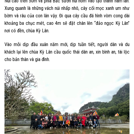
Núi cao trên 50m và phía Bắc sườn núi hõm vào tạo thành hàm lân.
Xung quanh là những vách núi nhấp nhô, cây cối mọc xanh um như
bờm và râu của con lân vậy. Đi qua cây cầu đá hình vòm cong dài
khoảng ba chục mét, cao 4m sẽ đặt chân lên “đảo ngọc Kỳ Lân”
nơi có đền, chùa Kỳ Lân.
Vào mỗi dịp đầu xuân năm mới, dịp tuần tiết, người dân và du
khách lại lên chùa Kỳ Lân cầu quốc thái dân an, xin bình an, tài lộc
cho bản thân và gia đình.