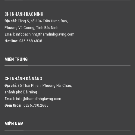
CHI NHÁNH BẮC NINH
Địa chỉ:
Tầng 5, số 304 Trần Hưng Đạo,
Phường Võ Cường, Tỉnh Bắc Ninh
Email:
infobacninh@thamdinhgiavng.com
Hotline:
036.668.4838
MIỀN TRUNG
CHI NHÁNH ĐÀ NẴNG
Địa chỉ:
35 Thái Phiên, Phường Hải Châu,
Thành phố Đà Nẵng
Email:
info@thamdinhgiavng.com
Điện thoại:
0236.730.2665
MIỀN NAM