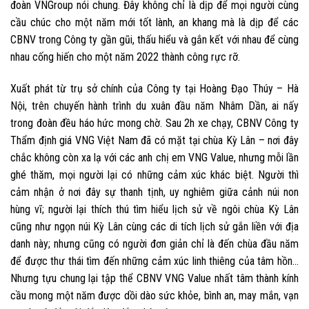
đoàn VNGroup nói chung. Đây không chỉ là dịp để mọi người cùng
cầu chúc cho một năm mới tốt lành, an khang mà là dịp để các
CBNV trong Công ty gần gũi, thấu hiểu và gắn kết với nhau để cùng
nhau cống hiến cho một năm 2022 thành công rực rỡ.
Xuất phát từ trụ sở chính của Công ty tại Hoàng Đạo Thúy – Hà
Nội, trên chuyến hành trình du xuân đầu năm Nhâm Dần, ai nấy
trong đoàn đều háo hức mong chờ. Sau 2h xe chạy, CBNV Công ty
Thẩm định giá VNG Việt Nam đã có mặt tại chùa Kỳ Lân – nơi đây
chắc không còn xa lạ với các anh chị em VNG Value, nhưng mỗi lần
ghé thăm, mọi người lại có những cảm xúc khác biệt. Người thì
cảm nhận ở nơi đây sự thanh tịnh, uy nghiêm giữa cảnh núi non
hùng vĩ; người lại thích thú tìm hiểu lịch sử về ngôi chùa Kỳ Lân
cũng như ngọn núi Kỳ Lân cùng các di tích lịch sử gắn liền với địa
danh này; nhưng cũng có người đơn giản chỉ là đến chùa đầu năm
để được thư thái tìm đến những cảm xúc linh thiêng của tâm hồn…
Nhưng tựu chung lại tập thể CBNV VNG Value nhất tâm thành kính
cầu mong một năm được dồi dào sức khỏe, bình an, may mắn, vạn