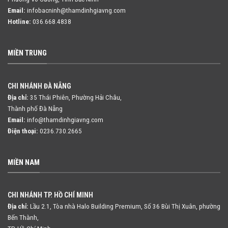
Email:
infobacninh@thamdinhgiavng.com
Hotline:
036.668.4838
MIỀN TRUNG
CHI NHÁNH ĐÀ NẴNG
Địa chỉ:
35 Thái Phiên, Phường Hải Châu,
Thành phố Đà Nẵng
Email:
info@thamdinhgiavng.com
Điện thoại:
0236.730.2665
MIỀN NAM
CHI NHÁNH TP. HỒ CHÍ MINH
Địa chỉ:
Lầu 2.1, Tòa nhà Halo Building Premium, Số 36 Bùi Thị Xuân,
phường
Bến Thành,