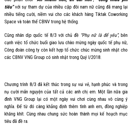
tiêu”
với sự tham dự của nhiều cặp đôi nam nữ cũng đã mang lại
nhiều tiếng cười, niềm vui cho các khách hàng Tiktak Coworking
Space và toàn thể CBNV trong hệ thống.
Cũng nhân dịp quốc tế 8/3 với chủ đề
“Phụ nữ là để yêu”
, bên
cạnh việc tổ chức buổi giao lưu chào mừng ngày quốc tế phụ nữ,
Công đoàn công ty còn kết hợp tổ chức chúc mừng sinh nhật cho
các CBNV VNG Group có sinh nhật trong Quý I/2018.
Chương trình 8/3 đã kết thúc trong sự vui vẻ, hạnh phúc và trong
nụ cười mãn nguyện của tất cả các anh chị em. Một lần nữa gia
đình VNG Group lại có một ngày vui chơi cùng nhau vô cùng ý
nghĩa. Để từ đó càng khẳng định thêm tình anh em, đồng nghiệp
khăng khít. Cùng nhau chung sức hoàn thành mọi kế hoạch mục
tiêu đã đề ra.