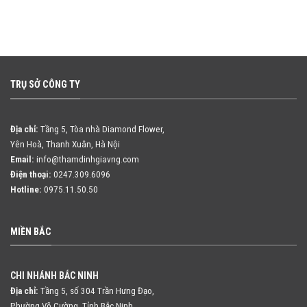
TRỤ SỞ CÔNG TY
Địa chỉ:
Tầng 5, Tòa nhà Diamond Flower,
Yên Hoà, Thanh Xuân, Hà Nội
Email:
info@thamdinhgiavng.com
Điện thoại:
0247.309.6096
Hotline:
0975.11.50.50
MIỀN BẮC
CHI NHÁNH BẮC NINH
Địa chỉ:
Tầng 5, số 304 Trần Hưng Đạo,
Phường Võ Cường, Tỉnh Bắc Ninh