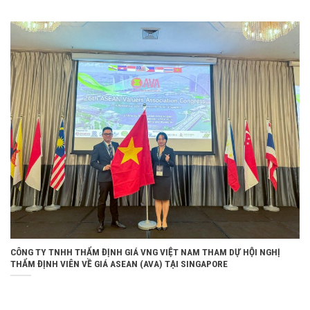
CÔNG TY TNHH THẨM ĐỊNH GIÁ VNG VIỆT NAM THAM DỰ HỘI NGHỊ
THẨM ĐỊNH VIÊN VỀ GIÁ ASEAN (AVA) TẠI SINGAPORE