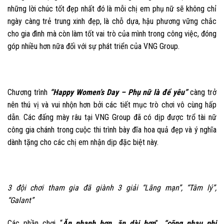
những lời chúc tốt đẹp nhất đó là mỗi chị em phụ nữ sẽ không chỉ
ngày càng trẻ trung xinh đẹp, là chỗ dựa, hậu phương vững chắc
cho gia đình mà còn làm tốt vai trò của mình trong công việc, đóng
góp nhiều hơn nữa đối với sự phát triển của VNG Group.
Chương trình
“Happy Women’s Day – Phụ nữ là để yêu”
càng trở
nên thú vị và vui nhộn hơn bởi các tiết mục trò chơi vô cùng hấp
dẫn. Các đấng mày râu tại VNG Group đã có dịp được trổ tài nữ
công gia chánh trong cuộc thi trình bày đĩa hoa quả đẹp và ý nghĩa
dành tặng cho các chị em nhận dịp đặc biệt này.
3 đội chơi tham gia đã giành 3 giải “Lãng mạn”, “Tâm lý”,
“Galant”
Các phần chơi “
Ăn nhanh hơn, ăn dài hơn
”,
“cõng nhau phi