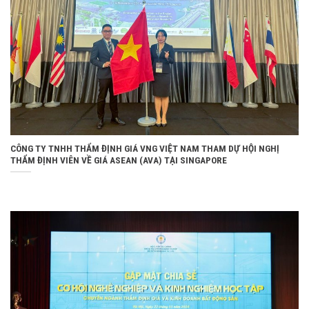
CÔNG TY TNHH THẨM ĐỊNH GIÁ VNG VIỆT NAM THAM DỰ HỘI NGHỊ
THẨM ĐỊNH VIÊN VỀ GIÁ ASEAN (AVA) TẠI SINGAPORE