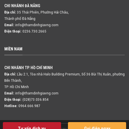
CHI NHÁNH ĐÀ NẴNG
Địa chỉ:
35 Thái Phiên, Phường Hải Châu,
Thành phố Đà Nẵng
Email:
info@thamdinhgiavng.com
Điện thoại:
0236.730.2665
MIỀN NAM
CHI NHÁNH TP. HỒ CHÍ MINH
Địa chỉ:
Lầu 2.1, Tòa nhà Halo Building Premium, Số 36 Bùi Thị Xuân,
phường
Bến Thành,
TP. Hồ Chí Minh
Email:
info@thamdinhgiavng.com
Điện thoại:
(028)73.036.854
Hotline:
0964.666.987
Tư vấn dịch vụ
Gọi điện ngay