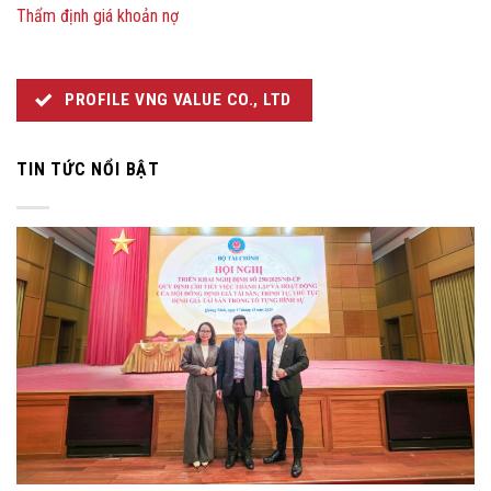
Thẩm định giá khoản nợ
PROFILE VNG VALUE CO., LTD
TIN TỨC NỔI BẬT