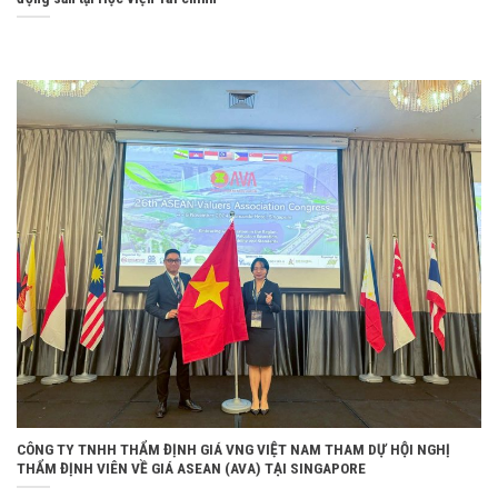
CÔNG TY TNHH THẨM ĐỊNH GIÁ VNG VIỆT NAM THAM DỰ HỘI NGHỊ
THẨM ĐỊNH VIÊN VỀ GIÁ ASEAN (AVA) TẠI SINGAPORE