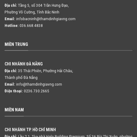
Địa chỉ:
Tầng 5, số 304 Trần Hưng Đạo,
Phường Võ Cường, Tỉnh Bắc Ninh
Email:
infobacninh@thamdinhgiavng.com
Hotline:
036.668.4838
MIỀN TRUNG
CHI NHÁNH ĐÀ NẴNG
Địa chỉ:
35 Thái Phiên, Phường Hải Châu,
Thành phố Đà Nẵng
Email:
info@thamdinhgiavng.com
Điện thoại:
0236.730.2665
MIỀN NAM
CHI NHÁNH TP. HỒ CHÍ MINH
Địa chỉ:
Lầu 2.1, Tòa nhà Halo Building Premium, Số 36 Bùi Thị Xuân,
phường