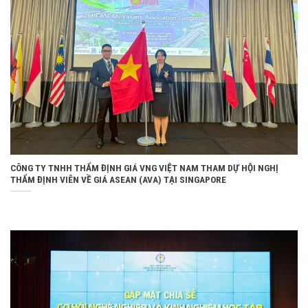
CÔNG TY TNHH THẨM ĐỊNH GIÁ VNG VIỆT NAM THAM DỰ HỘI NGHỊ
THẨM ĐỊNH VIÊN VỀ GIÁ ASEAN (AVA) TẠI SINGAPORE