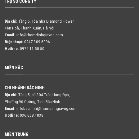
TRỤ SỞ CÔNG TY
Địa chỉ:
Tầng 5, Tòa nhà Diamond Flower,
Yên Hoà, Thanh Xuân, Hà Nội
Email:
info@thamdinhgiavng.com
Điện thoại:
0247.309.6096
Hotline:
0975.11.50.50
MIỀN BẮC
CHI NHÁNH BẮC NINH
Địa chỉ:
Tầng 5, số 304 Trần Hưng Đạo,
Phường Võ Cường, Tỉnh Bắc Ninh
Email:
infobacninh@thamdinhgiavng.com
Hotline:
036.668.4838
MIỀN TRUNG