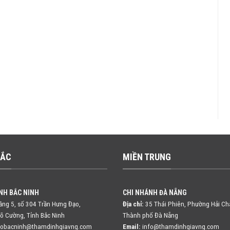
BẮC
MIỀN TRUNG
NH BẮC NINH
CHI NHÁNH ĐÀ NẴNG
ng 5, số 304 Trần Hưng Đạo,
Địa chỉ:
35 Thái Phiên, Phường Hải Ch
õ Cường, Tỉnh Bắc Ninh
Thành phố Đà Nẵng
fobacninh@thamdinhgiavng.com
Email:
info@thamdinhgiavng.com