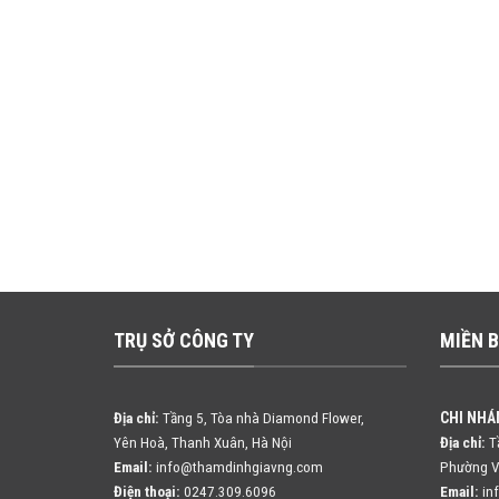
TRỤ SỞ CÔNG TY
MIỀN 
CHI NHÁ
Địa chỉ:
Tầng 5, Tòa nhà Diamond Flower,
Yên Hoà, Thanh Xuân, Hà Nội
Địa chỉ:
Tầ
Email:
info@thamdinhgiavng.com
Phường V
Điện thoại:
0247.309.6096
Email:
in