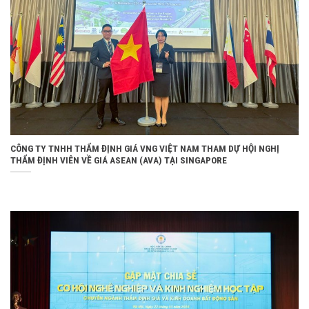
CÔNG TY TNHH THẨM ĐỊNH GIÁ VNG VIỆT NAM THAM DỰ HỘI NGHỊ
THẨM ĐỊNH VIÊN VỀ GIÁ ASEAN (AVA) TẠI SINGAPORE