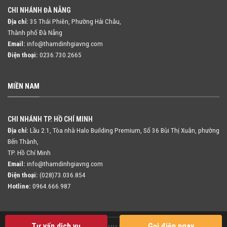
CHI NHÁNH ĐÀ NẴNG
Địa chỉ:
35 Thái Phiên, Phường Hải Châu,
Thành phố Đà Nẵng
Email:
info@thamdinhgiavng.com
Điện thoại:
0236.730.2665
MIỀN NAM
CHI NHÁNH TP. HỒ CHÍ MINH
Địa chỉ:
Lầu 2.1, Tòa nhà Halo Building Premium, Số 36 Bùi Thị Xuân,
phường
Bến Thành,
TP. Hồ Chí Minh
Email:
info@thamdinhgiavng.com
Điện thoại:
(028)73.036.854
Hotline:
0964.666.987
Tư vấn dịch vụ
Gọi điện ngay