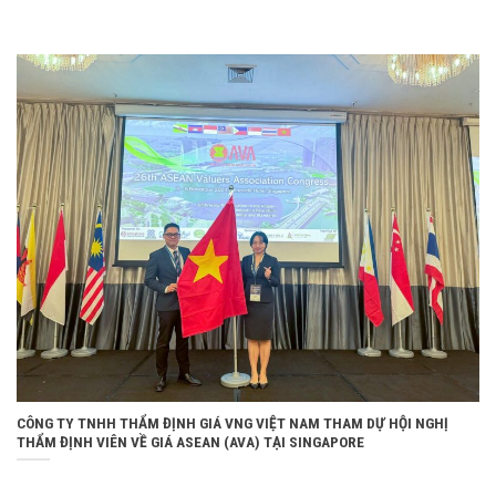
CÔNG TY TNHH THẨM ĐỊNH GIÁ VNG VIỆT NAM THAM DỰ HỘI NGHỊ
THẨM ĐỊNH VIÊN VỀ GIÁ ASEAN (AVA) TẠI SINGAPORE