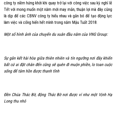
công ty niềm hứng khởi khi quay trở lại với công việc sau kỳ nghỉ lễ
Tết với mong muốn một năm mới may mắn, thuận lợi mà đây cũng
là dịp để các CBNV công ty hiểu nhau và gắn bó để tạo động lực
làm việc và cống hiến hết mình trong năm Mậu Tuất 2018.
Một số hình ảnh của chuyến du xuân đầu năm của VNG Group:
Sự gắn kết hài hòa giữa thiên nhiên và tín ngưỡng nơi đây khiến
bất cứ ai đặt chân đến cũng sẽ quên đi muộn phiền, lo toan cuộc
sống để tâm hồn được thanh tĩnh
Đền Chúa Thác Bờ, động Thác Bờ nơi được ví như một Vịnh Hạ
Long thu nhỏ