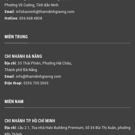
Phường Võ Cường, Tỉnh Bắc Ninh
Email:
infobacninh@thamdinhgiavng.com
Hotline:
036.668.4838
MIỀN TRUNG
CHI NHÁNH ĐÀ NẴNG
Địa chỉ:
35 Thái Phiên, Phường Hải Châu,
Thành phố Đà Nẵng
Email:
info@thamdinhgiavng.com
Điện thoại:
0236.730.2665
MIỀN NAM
CHI NHÁNH TP. HỒ CHÍ MINH
Địa chỉ:
Lầu 2.1, Tòa nhà Halo Building Premium, Số 36 Bùi Thị Xuân,
phường
Bến Thành,