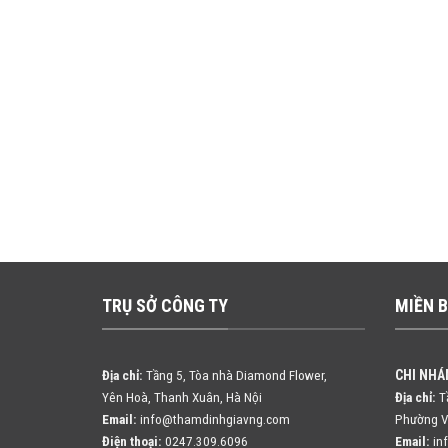
TRỤ SỞ CÔNG TY
MIỀN 
CHI NHÁ
Địa chỉ:
Tầng 5, Tòa nhà Diamond Flower,
Yên Hoà, Thanh Xuân, Hà Nội
Địa chỉ:
Tầ
Email:
info@thamdinhgiavng.com
Phường V
Điện thoại:
0247.309.6096
Email:
in