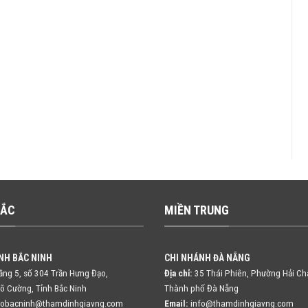
BẮC
MIỀN TRUNG
NH BẮC NINH
CHI NHÁNH ĐÀ NẴNG
ng 5, số 304 Trần Hưng Đạo,
Địa chỉ:
35 Thái Phiên, Phường Hải Ch
õ Cường, Tỉnh Bắc Ninh
Thành phố Đà Nẵng
fobacninh@thamdinhgiavng.com
Email:
info@thamdinhgiavng.com