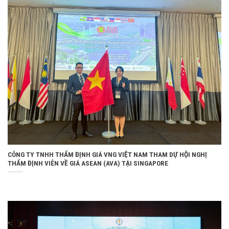
CÔNG TY TNHH THẨM ĐỊNH GIÁ VNG VIỆT NAM THAM DỰ HỘI NGHỊ
THẨM ĐỊNH VIÊN VỀ GIÁ ASEAN (AVA) TẠI SINGAPORE