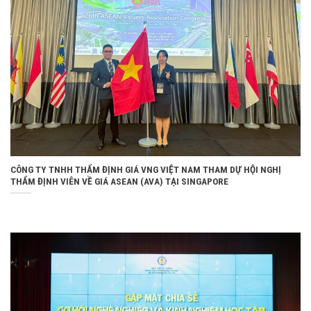
CÔNG TY TNHH THẨM ĐỊNH GIÁ VNG VIỆT NAM THAM DỰ HỘI NGHỊ
THẨM ĐỊNH VIÊN VỀ GIÁ ASEAN (AVA) TẠI SINGAPORE