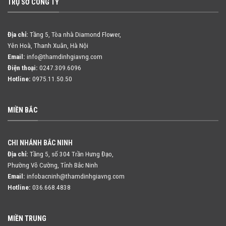
TRỤ SỞ CÔNG TY
Địa chỉ:
Tầng 5, Tòa nhà Diamond Flower,
Yên Hoà, Thanh Xuân, Hà Nội
Email:
info@thamdinhgiavng.com
Điện thoại:
0247.309.6096
Hotline:
0975.11.50.50
MIỀN BẮC
CHI NHÁNH BẮC NINH
Địa chỉ:
Tầng 5, số 304 Trần Hưng Đạo,
Phường Võ Cường, Tỉnh Bắc Ninh
Email:
infobacninh@thamdinhgiavng.com
Hotline:
036.668.4838
MIỀN TRUNG