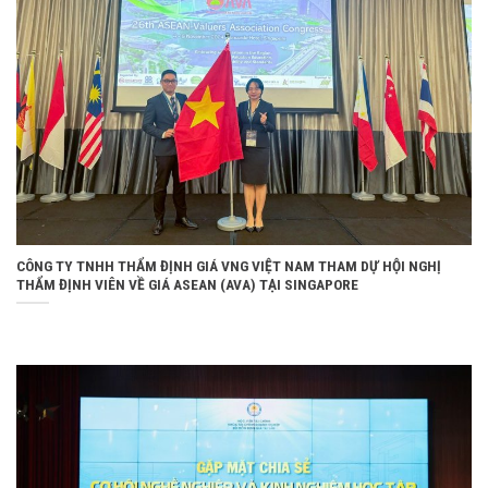
CÔNG TY TNHH THẨM ĐỊNH GIÁ VNG VIỆT NAM THAM DỰ HỘI NGHỊ
THẨM ĐỊNH VIÊN VỀ GIÁ ASEAN (AVA) TẠI SINGAPORE