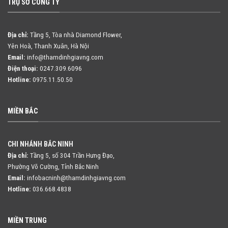
TRỤ SỞ CÔNG TY
Địa chỉ:
Tầng 5, Tòa nhà Diamond Flower,
Yên Hoà, Thanh Xuân, Hà Nội
Email:
info@thamdinhgiavng.com
Điện thoại:
0247.309.6096
Hotline:
0975.11.50.50
MIỀN BẮC
CHI NHÁNH BẮC NINH
Địa chỉ:
Tầng 5, số 304 Trần Hưng Đạo,
Phường Võ Cường, Tỉnh Bắc Ninh
Email:
infobacninh@thamdinhgiavng.com
Hotline:
036.668.4838
MIỀN TRUNG