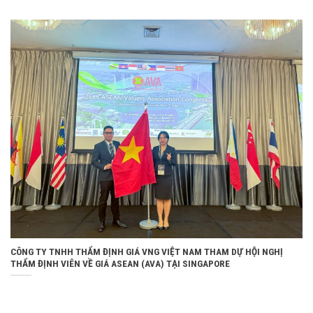
CÔNG TY TNHH THẨM ĐỊNH GIÁ VNG VIỆT NAM THAM DỰ HỘI NGHỊ
THẨM ĐỊNH VIÊN VỀ GIÁ ASEAN (AVA) TẠI SINGAPORE