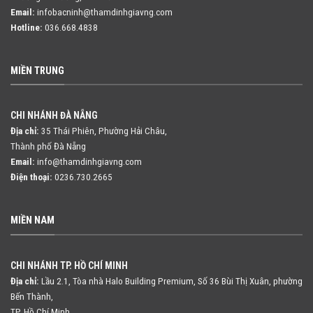
Email:
infobacninh@thamdinhgiavng.com
Hotline:
036.668.4838
MIỀN TRUNG
CHI NHÁNH ĐÀ NẴNG
Địa chỉ:
35 Thái Phiên, Phường Hải Châu,
Thành phố Đà Nẵng
Email:
info@thamdinhgiavng.com
Điện thoại:
0236.730.2665
MIỀN NAM
CHI NHÁNH TP. HỒ CHÍ MINH
Địa chỉ:
Lầu 2.1, Tòa nhà Halo Building Premium, Số 36 Bùi Thị Xuân,
phường
Bến Thành,
TP. Hồ Chí Minh