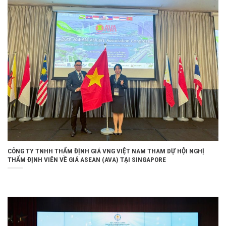
CÔNG TY TNHH THẨM ĐỊNH GIÁ VNG VIỆT NAM THAM DỰ HỘI NGHỊ
THẨM ĐỊNH VIÊN VỀ GIÁ ASEAN (AVA) TẠI SINGAPORE