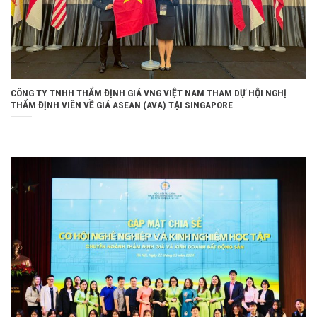
CÔNG TY TNHH THẨM ĐỊNH GIÁ VNG VIỆT NAM THAM DỰ HỘI NGHỊ
THẨM ĐỊNH VIÊN VỀ GIÁ ASEAN (AVA) TẠI SINGAPORE