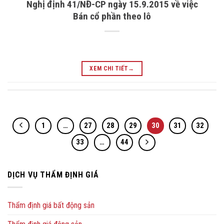
Nghị định 41/NĐ-CP ngày 15.9.2015 về việc
Bán cổ phần theo lô
XEM CHI TIẾT
→
1
…
27
28
29
30
31
32
33
…
44
DỊCH VỤ THẨM ĐỊNH GIÁ
Thẩm định giá bất động sản