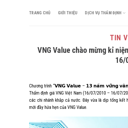
Skip
to
TRANG CHỦ
GIỚI THIỆU
DỊCH VỤ THẨM ĐỊNH
content
TIN 
VNG Value chào mừng kỉ niệ
16/
Chương trình “𝗩𝗡𝗚 𝗩𝗮𝗹𝘂𝗲 – 𝟭𝟯 𝗻𝗮̆𝗺 𝘃𝘂̛̃𝗻𝗴 
Thẩm định giá VNG Việt Nam (16/07/2010 – 16/07/2023
các chi nhánh khắp cả nước. Đây vừa là dịp tổng kết 
mới đầy hứa hẹn của VNG Value.