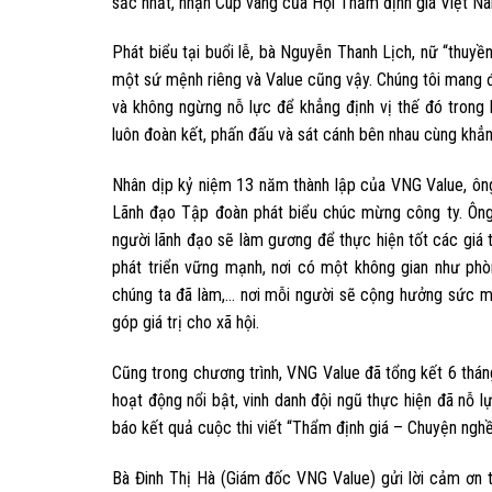
sắc nhất, nhận Cup vàng của Hội Thẩm định giá Việt N
Phát biểu tại buổi lễ, bà Nguyễn Thanh Lịch, nữ “thuy
một sứ mệnh riêng và Value cũng vậy. Chúng tôi mang đế
và không ngừng nỗ lực để khẳng định vị thế đó trong 
luôn đoàn kết, phấn đấu và sát cánh bên nhau cùng khẳng
Nhân dịp kỷ niệm 13 năm thành lập của VNG Value, ô
Lãnh đạo Tập đoàn phát biểu chúc mừng công ty. Ông
người lãnh đạo sẽ làm gương để thực hiện tốt các giá t
phát triển vững mạnh, nơi có một không gian như ph
chúng ta đã làm,… nơi mỗi người sẽ cộng hưởng sức m
góp giá trị cho xã hội.
Cũng trong chương trình, VNG Value đã tổng kết 6 thá
hoạt động nổi bật, vinh danh đội ngũ thực hiện đã nỗ l
báo kết quả cuộc thi viết “Thẩm định giá – Chuyện nghề
Bà Đinh Thị Hà (Giám đốc VNG Value) gửi lời cảm ơn 