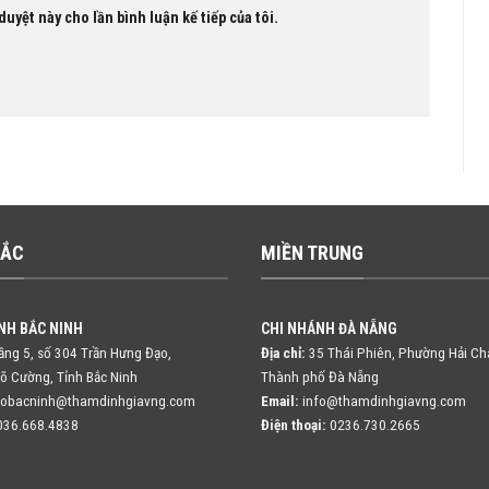
duyệt này cho lần bình luận kế tiếp của tôi.
BẮC
MIỀN TRUNG
NH BẮC NINH
CHI NHÁNH ĐÀ NẴNG
ng 5, số 304 Trần Hưng Đạo,
Địa chỉ:
35 Thái Phiên, Phường Hải Ch
õ Cường, Tỉnh Bắc Ninh
Thành phố Đà Nẵng
fobacninh@thamdinhgiavng.com
Email:
info@thamdinhgiavng.com
36.668.4838
Điện thoại:
0236.730.2665