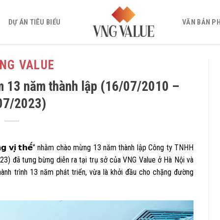
DỰ ÁN TIÊU BIỂU
VĂN BẢN P
VNG VALUE
m 13 năm thành lập (16/07/2010 –
07/2023)
𝗮̀𝗻𝗴 𝘃𝗶̣ 𝘁𝗵𝗲̂́” nhằm chào mừng 13 năm thành lập Công ty TNHH
) đã tưng bừng diễn ra tại trụ sở của VNG Value ở Hà Nội và
hành trình 13 năm phát triển, vừa là khởi đầu cho chặng đường