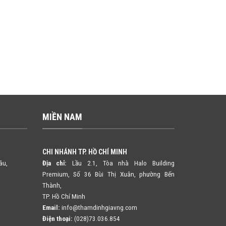
MIỀN NAM
CHI NHÁNH TP. HỒ CHÍ MINH
âu,
Địa chỉ:
Lầu 2.1, Tòa nhà Halo Building
Premium, Số 36 Bùi Thị Xuân,
phường Bến
Thành,
TP. Hồ Chí Minh
Email:
info@thamdinhgiavng.com
Điện thoại:
(028)73.036.854