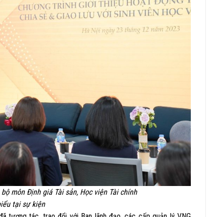
bộ môn Định giá Tài sản, Học viện Tài chính
iểu tại sự kiện
 đã tương tác, trao đổi với Ban lãnh đạo, các cấp quản lý VNG