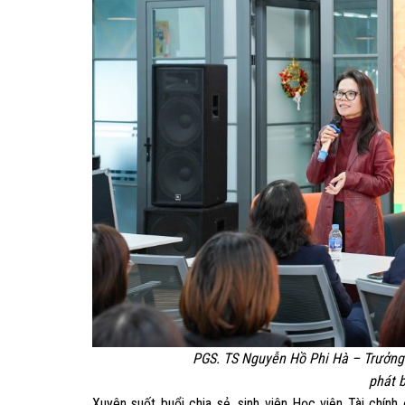
PGS. TS Nguyễn Hồ Phi Hà – Trưởng 
phát b
Xuyên suốt buổi chia sẻ, sinh viên Học viện Tài chính