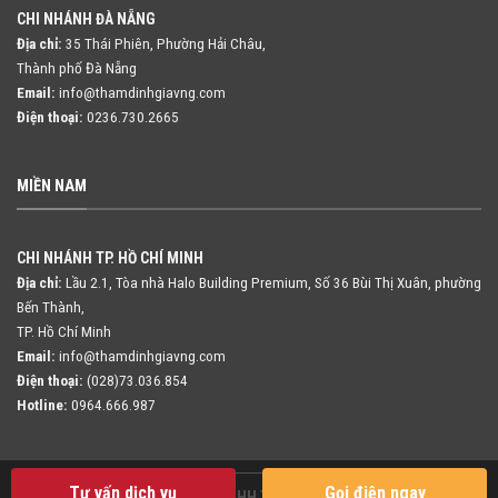
CHI NHÁNH ĐÀ NẴNG
Địa chỉ:
35 Thái Phiên, Phường Hải Châu,
Thành phố Đà Nẵng
Email:
info@thamdinhgiavng.com
Điện thoại:
0236.730.2665
MIỀN NAM
CHI NHÁNH TP. HỒ CHÍ MINH
Địa chỉ:
Lầu 2.1, Tòa nhà Halo Building Premium, Số 36 Bùi Thị Xuân,
phường
Bến Thành,
TP. Hồ Chí Minh
Email:
info@thamdinhgiavng.com
Điện thoại:
(028)73.036.854
Hotline:
0964.666.987
Tư vấn dịch vụ
Gọi điện ngay
Copyright 2026 ©
Công ty TNHH Thẩm định giá VNG Việt Nam