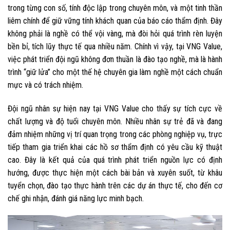
trong từng con số, tính độc lập trong chuyên môn, và một tinh thần
liêm chính để giữ vững tính khách quan của báo cáo thẩm định. Đây
không phải là nghề có thể vội vàng, mà đòi hỏi quá trình rèn luyện
bền bỉ, tích lũy thực tế qua nhiều năm. Chính vì vậy, tại VNG Value,
việc phát triển đội ngũ không đơn thuần là đào tạo nghề, mà là hành
trình “giữ lửa” cho một thế hệ chuyên gia làm nghề một cách chuẩn
mực và có trách nhiệm.
Đội ngũ nhân sự hiện nay tại VNG Value cho thấy sự tích cực về
chất lượng và độ tuổi chuyên môn. Nhiều nhân sự trẻ đã và đang
đảm nhiệm những vị trí quan trọng trong các phòng nghiệp vụ, trực
tiếp tham gia triển khai các hồ sơ thẩm định có yêu cầu kỹ thuật
cao. Đây là kết quả của quá trình phát triển nguồn lực có định
hướng, được thực hiện một cách bài bản và xuyên suốt, từ khâu
tuyển chọn, đào tạo thực hành trên các dự án thực tế, cho đến cơ
chế ghi nhận, đánh giá năng lực minh bạch.