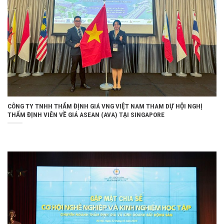
CÔNG TY TNHH THẨM ĐỊNH GIÁ VNG VIỆT NAM THAM DỰ HỘI NGHỊ
THẨM ĐỊNH VIÊN VỀ GIÁ ASEAN (AVA) TẠI SINGAPORE