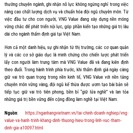
thưởng chuyên ngành, ghi nhận nỗ lực không ngừng nghỉ trong việc
nâng cao chất lượng dịch vụ và chuẩn hóa đội ngũ chuyên môn. Từ
việc đầu tư cho con người, VNG Value đang xây dựng nền móng
vững chắc để phát triển nội lực, góp phần kiến tạo những giá trị lâu
dài cho ngành thẩm định giá tại Việt Nam.
Hơn cả một danh hiệu, sự ghi nhận từ thị trường, các cơ quan quản
lý và các cơ sở giáo dục là minh chứng cho chiến lược phát triển
lấy con người làm trung tâm mà VNG Value đã và đang kiên định
theo đuổi. Trong hành trình phía trước, khi thẩm định giá ngày càng
giữ vai trò quan trọng trong nền kinh tế, VNG Value với nền tảng
chuyên môn vững vàng, đội ngũ kế thừa được ươm tạo bài bản sẽ
tiếp tục giữ vai trò tiên phong, bền bỉ “giữ lửa nghề” và lan tỏa
những giá trị bền vững đến cộng đồng làm nghề tại Việt Nam.
Nguồn
:
https://nganhangvietnam.vn/tai-chinh-doanh-nghiep/vng-
value-va-hanh-trinh-khang-dinh-thuong-hieu-trong-linh-vuc-tham-
dinh-gia-a10097.html