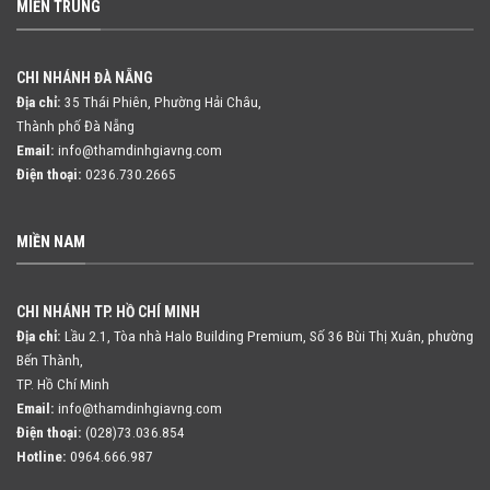
MIỀN TRUNG
CHI NHÁNH ĐÀ NẴNG
Địa chỉ:
35 Thái Phiên, Phường Hải Châu,
Thành phố Đà Nẵng
Email:
info@thamdinhgiavng.com
Điện thoại:
0236.730.2665
MIỀN NAM
CHI NHÁNH TP. HỒ CHÍ MINH
Địa chỉ:
Lầu 2.1, Tòa nhà Halo Building Premium, Số 36 Bùi Thị Xuân,
phường
Bến Thành,
TP. Hồ Chí Minh
Email:
info@thamdinhgiavng.com
Điện thoại:
(028)73.036.854
Hotline:
0964.666.987