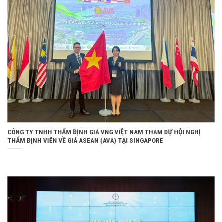
CÔNG TY TNHH THẨM ĐỊNH GIÁ VNG VIỆT NAM THAM DỰ HỘI NGHỊ
THẨM ĐỊNH VIÊN VỀ GIÁ ASEAN (AVA) TẠI SINGAPORE