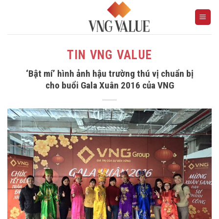
Skip
to
content
TIN VNG VALUE
‘Bật mí’ hình ảnh hậu trường thú vị chuẩn bị
cho buổi Gala Xuân 2016 của VNG