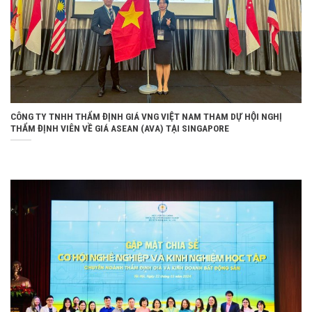
CÔNG TY TNHH THẨM ĐỊNH GIÁ VNG VIỆT NAM THAM DỰ HỘI NGHỊ
THẨM ĐỊNH VIÊN VỀ GIÁ ASEAN (AVA) TẠI SINGAPORE