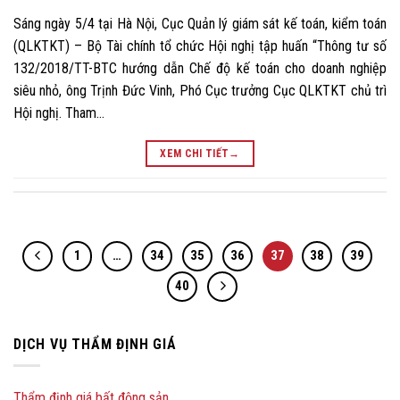
Sáng ngày 5/4 tại Hà Nội, Cục Quản lý giám sát kế toán, kiểm toán
(QLKTKT) – Bộ Tài chính tổ chức Hội nghị tập huấn “Thông tư số
132/2018/TT-BTC hướng dẫn Chế độ kế toán cho doanh nghiệp
siêu nhỏ, ông Trịnh Đức Vinh, Phó Cục trưởng Cục QLKTKT chủ trì
Hội nghị. Tham…
XEM CHI TIẾT
→
1
…
34
35
36
37
38
39
40
DỊCH VỤ THẨM ĐỊNH GIÁ
Thẩm định giá bất động sản