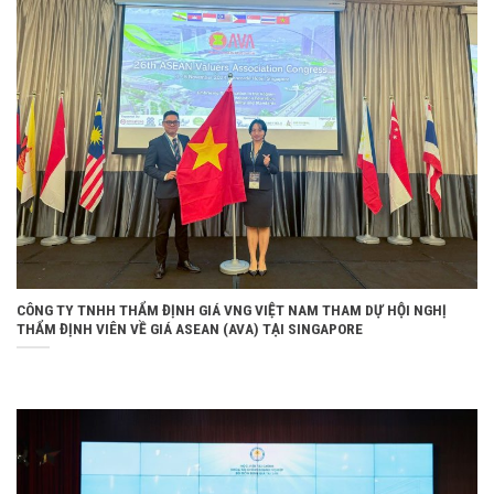
CÔNG TY TNHH THẨM ĐỊNH GIÁ VNG VIỆT NAM THAM DỰ HỘI NGHỊ
THẨM ĐỊNH VIÊN VỀ GIÁ ASEAN (AVA) TẠI SINGAPORE