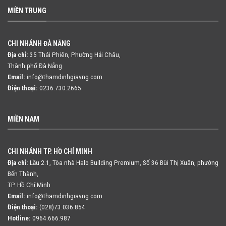
MIỀN TRUNG
CHI NHÁNH ĐÀ NẴNG
Địa chỉ:
35 Thái Phiên, Phường Hải Châu,
Thành phố Đà Nẵng
Email:
info@thamdinhgiavng.com
Điện thoại:
0236.730.2665
MIỀN NAM
CHI NHÁNH TP. HỒ CHÍ MINH
Địa chỉ:
Lầu 2.1, Tòa nhà Halo Building Premium, Số 36 Bùi Thị Xuân,
phường
Bến Thành,
TP. Hồ Chí Minh
Email:
info@thamdinhgiavng.com
Điện thoại:
(028)73.036.854
Hotline:
0964.666.987