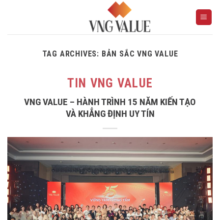
Skip
to
content
TAG ARCHIVES:
BẢN SẮC VNG VALUE
TIN VNG VALUE
VNG VALUE – HÀNH TRÌNH 15 NĂM KIẾN TẠO
VÀ KHẲNG ĐỊNH UY TÍN