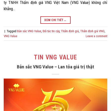
ty TNHH Thẩm định giá VNG Việt Nam (VNG Value) không chỉ
khẳng…
XEM CHI TIẾT
→
|
Tagged
Bản sắc VNG Value
,
Đối tác tin cậy
,
Thẩm định giá
,
Thẩm định giá VNG
,
VNG Value
Leave a comment
TIN VNG VALUE
Bản sắc VNG Value – Lan tỏa giá trị thật