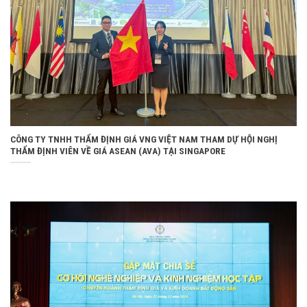
CÔNG TY TNHH THẨM ĐỊNH GIÁ VNG VIỆT NAM THAM DỰ HỘI NGHỊ
THẨM ĐỊNH VIÊN VỀ GIÁ ASEAN (AVA) TẠI SINGAPORE