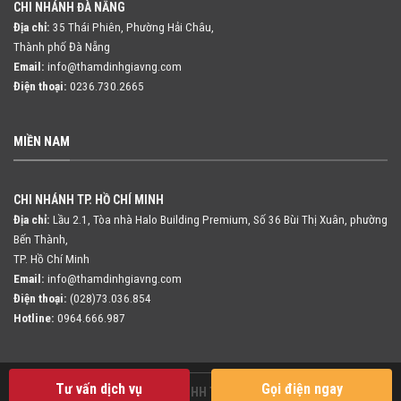
CHI NHÁNH ĐÀ NẴNG
Địa chỉ:
35 Thái Phiên, Phường Hải Châu,
Thành phố Đà Nẵng
Email:
info@thamdinhgiavng.com
Điện thoại:
0236.730.2665
MIỀN NAM
CHI NHÁNH TP. HỒ CHÍ MINH
Địa chỉ:
Lầu 2.1, Tòa nhà Halo Building Premium, Số 36 Bùi Thị Xuân,
phường
Bến Thành,
TP. Hồ Chí Minh
Email:
info@thamdinhgiavng.com
Điện thoại:
(028)73.036.854
Hotline:
0964.666.987
Tư vấn dịch vụ
Gọi điện ngay
Copyright 2026 ©
Công ty TNHH Thẩm định giá VNG Việt Nam