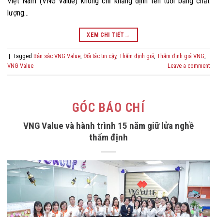
Việt Nam (VNG Value) không chỉ khẳng định tên tuổi bằng chất
lượng…
XEM CHI TIẾT
→
|
Tagged
Bản sắc VNG Value
,
Đối tác tin cậy
,
Thẩm định giá
,
Thẩm định giá VNG
,
VNG Value
Leave a comment
GÓC BÁO CHÍ
VNG Value và hành trình 15 năm giữ lửa nghề
thẩm định