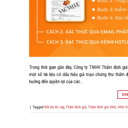
Trong thời gian gần đây, Công ty TNHH Thẩm định giá
một số tài liệu có dấu hiệu giả mạo chứng thư thẩm đ
hưởng đến quyền lợi của các…
XEM
|
Tagged
Đối tác tin cậy
,
Thẩm định giá
,
Thẩm định giá VNG
,
VNG Va