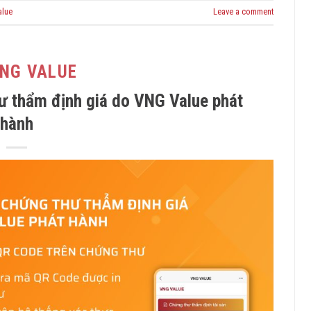
lue
Leave a comment
VNG VALUE
ư thẩm định giá do VNG Value phát
hành