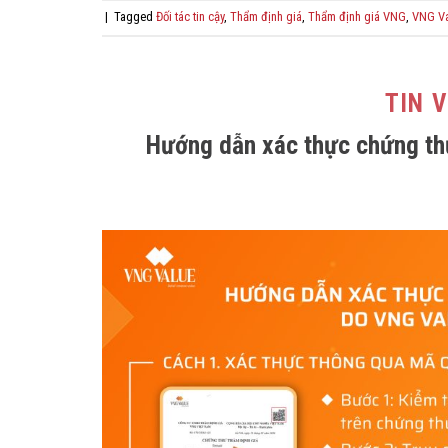
|
Tagged
Đối tác tin cậy
,
Thẩm định giá
,
Thẩm định giá VNG
,
VNG Va
TIN 
Hướng dẫn xác thực chứng th