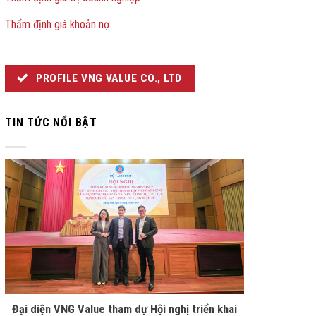
Thẩm định giá khoản nợ
PROFILE VNG VALUE CO., LTD
TIN TỨC NỔI BẬT
Đại diện VNG Value tham dự Hội nghị triển khai