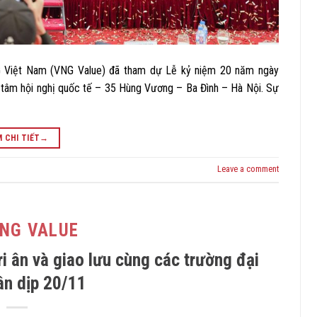
 Việt Nam (VNG Value) đã tham dự Lễ kỷ niệm 20 năm ngày
g tâm hội nghị quốc tế – 35 Hùng Vương – Ba Đình – Hà Nội. Sự
 CHI TIẾT
→
Leave a comment
VNG VALUE
i ân và giao lưu cùng các trường đại
ân dịp 20/11