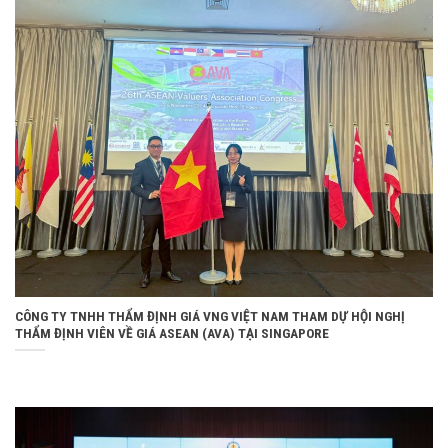
CÔNG TY TNHH THẨM ĐỊNH GIÁ VNG VIỆT NAM THAM DỰ HỘI NGHỊ
THẨM ĐỊNH VIÊN VỀ GIÁ ASEAN (AVA) TẠI SINGAPORE