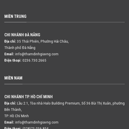
MIỀN TRUNG
CHI NHÁNH ĐÀ NẴNG
Địa chỉ:
35 Thái Phiên, Phường Hải Châu,
Thành phố Đà Nẵng
Email:
info@thamdinhgiavng.com
Điện thoại:
0236.730.2665
MIỀN NAM
CHI NHÁNH TP. HỒ CHÍ MINH
Địa chỉ:
Lầu 2.1, Tòa nhà Halo Building Premium, Số 36 Bùi Thị Xuân,
phường
Bến Thành,
TP. Hồ Chí Minh
Email:
info@thamdinhgiavng.com
Điện thoại:
(028)73.036.854