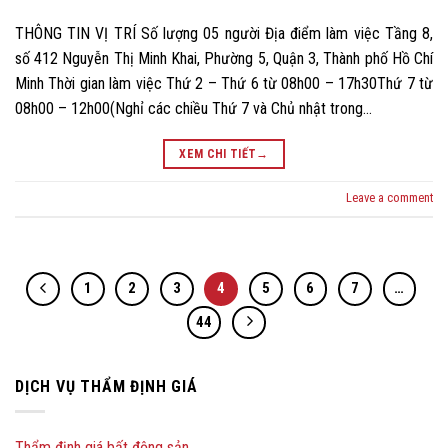
THÔNG TIN VỊ TRÍ Số lượng 05 người Địa điểm làm việc Tầng 8,
số 412 Nguyễn Thị Minh Khai, Phường 5, Quận 3, Thành phố Hồ Chí
Minh Thời gian làm việc Thứ 2 – Thứ 6 từ 08h00 – 17h30Thứ 7 từ
08h00 – 12h00(Nghỉ các chiều Thứ 7 và Chủ nhật trong…
XEM CHI TIẾT
→
Leave a comment
1
2
3
4
5
6
7
…
44
DỊCH VỤ THẨM ĐỊNH GIÁ
Thẩm định giá bất động sản