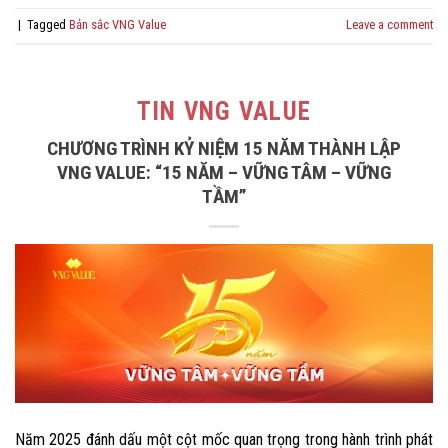
|
Tagged
Bản sắc VNG Value
Leave a comment
TIN VNG VALUE
CHƯƠNG TRÌNH KỶ NIỆM 15 NĂM THÀNH LẬP
VNG VALUE: “15 NĂM – VỮNG TÂM – VỮNG
TẦM”
Năm 2025 đánh dấu một cột mốc quan trọng trong hành trình phát