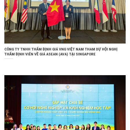
CÔNG TY TNHH THẨM ĐỊNH GIÁ VNG VIỆT NAM THAM DỰ HỘI NGHỊ
THẨM ĐỊNH VIÊN VỀ GIÁ ASEAN (AVA) TẠI SINGAPORE