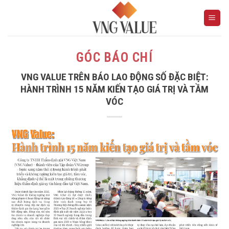
Skip
to
content
GÓC BÁO CHÍ
VNG VALUE TRÊN BÁO LAO ĐỘNG SỐ ĐẶC BIỆT:
HÀNH TRÌNH 15 NĂM KIẾN TẠO GIÁ TRỊ VÀ TẦM
VÓC