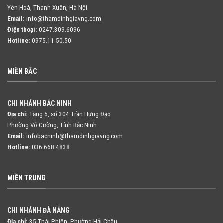
Yên Hoà, Thanh Xuân, Hà Nội
Email:
info@thamdinhgiavng.com
Điện thoại:
0247.309.6096
Hotline:
0975.11.50.50
MIỀN BẮC
CHI NHÁNH BẮC NINH
Địa chỉ:
Tầng 5, số 304 Trần Hưng Đạo,
Phường Võ Cường, Tỉnh Bắc Ninh
Email:
infobacninh@thamdinhgiavng.com
Hotline:
036.668.4838
MIỀN TRUNG
CHI NHÁNH ĐÀ NẴNG
Địa chỉ:
35 Thái Phiên, Phường Hải Châu,