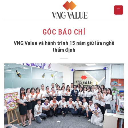
Skip
to
content
GÓC BÁO CHÍ
VNG Value và hành trình 15 năm giữ lửa nghề
thẩm định