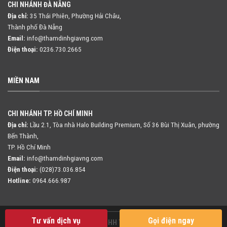
CHI NHÁNH ĐÀ NẴNG
Địa chỉ:
35 Thái Phiên, Phường Hải Châu,
Thành phố Đà Nẵng
Email:
info@thamdinhgiavng.com
Điện thoại:
0236.730.2665
MIỀN NAM
CHI NHÁNH TP. HỒ CHÍ MINH
Địa chỉ:
Lầu 2.1, Tòa nhà Halo Building Premium, Số 36 Bùi Thị Xuân,
phường
Bến Thành,
TP. Hồ Chí Minh
Email:
info@thamdinhgiavng.com
Điện thoại:
(028)73.036.854
Hotline:
0964.666.987
Tư vấn dịch vụ
Gọi điện ngay
Copyright 2026 ©
Công ty TNHH Thẩm định giá VNG Việt Nam