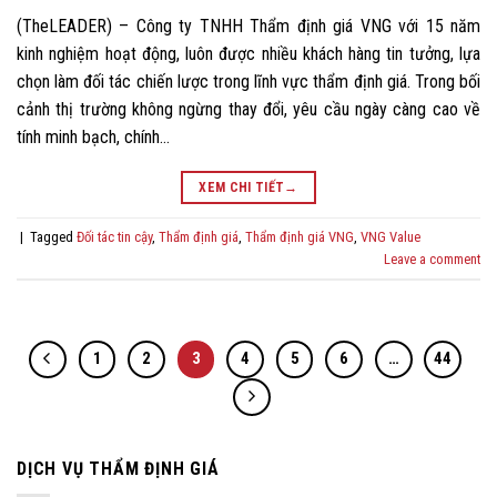
(TheLEADER) – Công ty TNHH Thẩm định giá VNG với 15 năm
kinh nghiệm hoạt động, luôn được nhiều khách hàng tin tưởng, lựa
chọn làm đối tác chiến lược trong lĩnh vực thẩm định giá. Trong bối
cảnh thị trường không ngừng thay đổi, yêu cầu ngày càng cao về
tính minh bạch, chính…
XEM CHI TIẾT
→
|
Tagged
Đối tác tin cậy
,
Thẩm định giá
,
Thẩm định giá VNG
,
VNG Value
Leave a comment
1
2
3
4
5
6
…
44
DỊCH VỤ THẨM ĐỊNH GIÁ