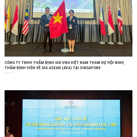
CÔNG TY TNHH THẨM ĐỊNH GIÁ VNG VIỆT NAM THAM DỰ HỘI NGHỊ
THẨM ĐỊNH VIÊN VỀ GIÁ ASEAN (AVA) TẠI SINGAPORE