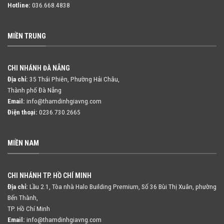
Hotline:
036.668.4838
MIỀN TRUNG
CHI NHÁNH ĐÀ NẴNG
Địa chỉ:
35 Thái Phiên, Phường Hải Châu,
Thành phố Đà Nẵng
Email:
info@thamdinhgiavng.com
Điện thoại:
0236.730.2665
MIỀN NAM
CHI NHÁNH TP. HỒ CHÍ MINH
Địa chỉ:
Lầu 2.1, Tòa nhà Halo Building Premium, Số 36 Bùi Thị Xuân,
phường
Bến Thành,
TP. Hồ Chí Minh
Email:
info@thamdinhgiavng.com