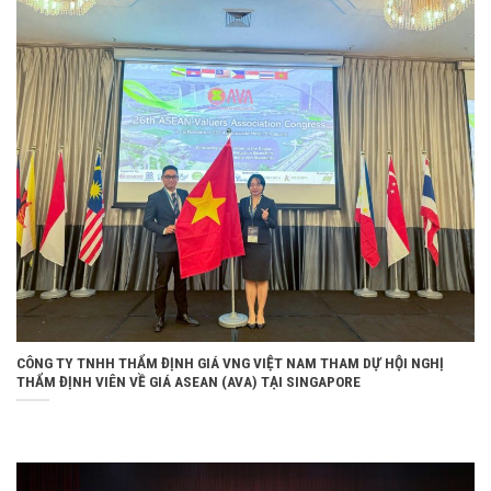
CÔNG TY TNHH THẨM ĐỊNH GIÁ VNG VIỆT NAM THAM DỰ HỘI NGHỊ
THẨM ĐỊNH VIÊN VỀ GIÁ ASEAN (AVA) TẠI SINGAPORE