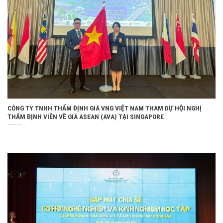
CÔNG TY TNHH THẨM ĐỊNH GIÁ VNG VIỆT NAM THAM DỰ HỘI NGHỊ
THẨM ĐỊNH VIÊN VỀ GIÁ ASEAN (AVA) TẠI SINGAPORE