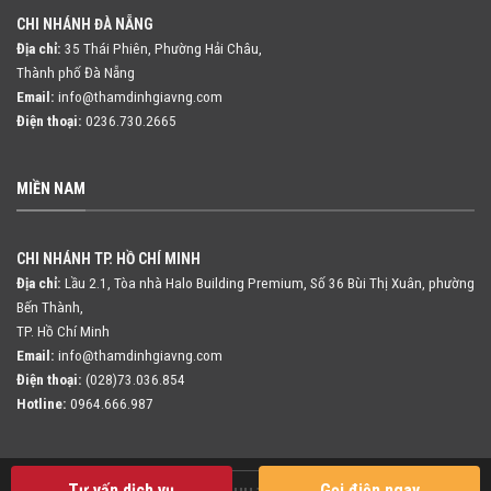
CHI NHÁNH ĐÀ NẴNG
Địa chỉ:
35 Thái Phiên, Phường Hải Châu,
Thành phố Đà Nẵng
Email:
info@thamdinhgiavng.com
Điện thoại:
0236.730.2665
MIỀN NAM
CHI NHÁNH TP. HỒ CHÍ MINH
Địa chỉ:
Lầu 2.1, Tòa nhà Halo Building Premium, Số 36 Bùi Thị Xuân,
phường
Bến Thành,
TP. Hồ Chí Minh
Email:
info@thamdinhgiavng.com
Điện thoại:
(028)73.036.854
Hotline:
0964.666.987
Tư vấn dịch vụ
Gọi điện ngay