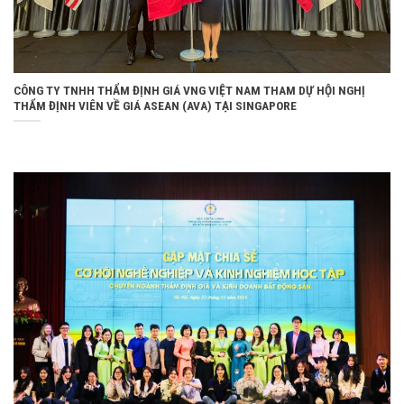
CÔNG TY TNHH THẨM ĐỊNH GIÁ VNG VIỆT NAM THAM DỰ HỘI NGHỊ
THẨM ĐỊNH VIÊN VỀ GIÁ ASEAN (AVA) TẠI SINGAPORE