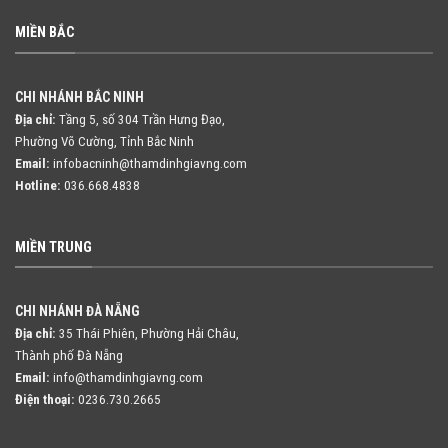
MIỀN BẮC
CHI NHÁNH BẮC NINH
Địa chỉ:
Tầng 5, số 304 Trần Hưng Đạo,
Phường Võ Cường, Tỉnh Bắc Ninh
Email:
infobacninh@thamdinhgiavng.com
Hotline:
036.668.4838
MIỀN TRUNG
CHI NHÁNH ĐÀ NẴNG
Địa chỉ:
35 Thái Phiên, Phường Hải Châu,
Thành phố Đà Nẵng
Email:
info@thamdinhgiavng.com
Điện thoại:
0236.730.2665