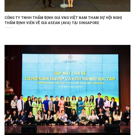
CÔNG TY TNHH THẨM ĐỊNH GIÁ VNG VIỆT NAM THAM DỰ HỘI NGHỊ
THẨM ĐỊNH VIÊN VỀ GIÁ ASEAN (AVA) TẠI SINGAPORE