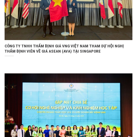
CÔNG TY TNHH THẨM ĐỊNH GIÁ VNG VIỆT NAM THAM DỰ HỘI NGHỊ
THẨM ĐỊNH VIÊN VỀ GIÁ ASEAN (AVA) TẠI SINGAPORE