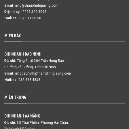
Email:
info@thamdinhgiavng.com
Điện thoại:
0247.309.6096
Hotline:
0975.11.50.50
MIỀN BẮC
CHI NHÁNH BẮC NINH
Địa chỉ:
Tầng 5, số 304 Trần Hưng Đạo,
Phường Võ Cường, Tỉnh Bắc Ninh
Email:
infobacninh@thamdinhgiavng.com
Hotline:
036.668.4838
MIỀN TRUNG
CHI NHÁNH ĐÀ NẴNG
Địa chỉ:
35 Thái Phiên, Phường Hải Châu,
Thành phố Đà Nẵng