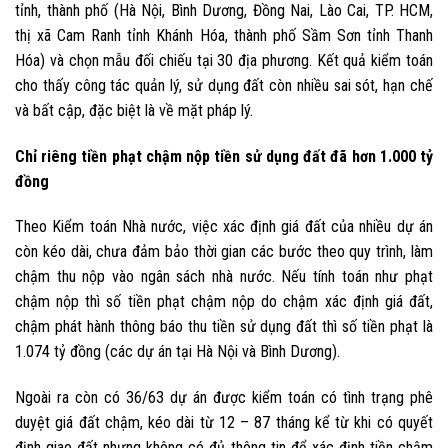
tỉnh, thành phố (Hà Nội, Bình Dương, Đồng Nai, Lào Cai, TP. HCM,
thị xã Cam Ranh tỉnh Khánh Hóa, thành phố Sầm Sơn tỉnh Thanh
Hóa) và chọn mẫu đối chiếu tại 30 địa phương. Kết quả kiểm toán
cho thấy công tác quản lý, sử dụng đất còn nhiều sai sót, hạn chế
và bất cập, đặc biệt là về mặt pháp lý.
Chỉ riêng tiền phạt chậm nộp tiền sử dụng đất đã hơn 1.000 tỷ
đồng
Theo Kiểm toán Nhà nước, việc xác định giá đất của nhiều dự án
còn kéo dài, chưa đảm bảo thời gian các bước theo quy trình, làm
chậm thu nộp vào ngân sách nhà nước. Nếu tính toán như phạt
chậm nộp thì số tiền phạt chậm nộp do chậm xác định giá đất,
chậm phát hành thông báo thu tiền sử dụng đất thì số tiền phạt là
1.074 tỷ đồng (các dự án tại Hà Nội và Bình Dương).
Ngoài ra còn có 36/63 dự án được kiểm toán có tình trạng phê
duyệt giá đất chậm, kéo dài từ 12 – 87 tháng kể từ khi có quyết
định giao đất nhưng không có đủ thông tin để xác định tiền chậm