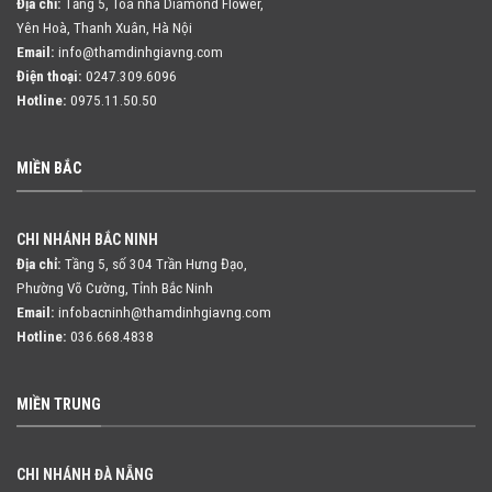
Địa chỉ:
Tầng 5, Tòa nhà Diamond Flower,
Yên Hoà, Thanh Xuân, Hà Nội
Email:
info@thamdinhgiavng.com
Điện thoại:
0247.309.6096
Hotline:
0975.11.50.50
MIỀN BẮC
CHI NHÁNH BẮC NINH
Địa chỉ:
Tầng 5, số 304 Trần Hưng Đạo,
Phường Võ Cường, Tỉnh Bắc Ninh
Email:
infobacninh@thamdinhgiavng.com
Hotline:
036.668.4838
MIỀN TRUNG
CHI NHÁNH ĐÀ NẴNG