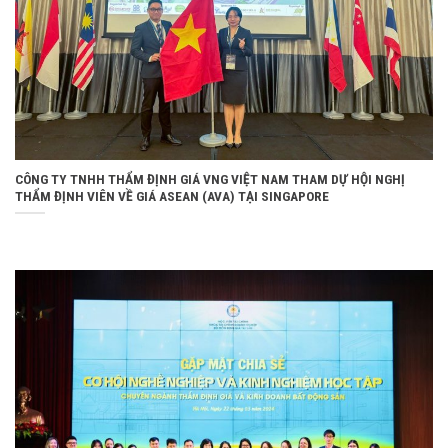
CÔNG TY TNHH THẨM ĐỊNH GIÁ VNG VIỆT NAM THAM DỰ HỘI NGHỊ
THẨM ĐỊNH VIÊN VỀ GIÁ ASEAN (AVA) TẠI SINGAPORE